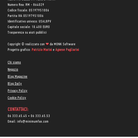
Numero Rea: RM - 864029
Codice fiscale: 05197951006
Partita IVA 05197951006
Identificativo univoco: USAL8PV
Capitale sociale: 10.400 EURO
Trasparenza su aiuti pubblici
Copyright © realizzato con
❤
da
MONK Software
Progetto grafico:
Patrizio Marini
e
Agnese Pagliarini
Chi siamo
Negozio
Blog Magazine
Blog Daily
Privacy Policy
Cookie Policy
CONTATTACI:
06 333.65.45
•
06 333.65.53
Email:
info@minimumfax.com