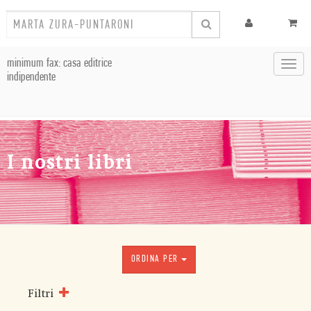
minimum fax: casa editrice
Toggl
indipendente
navig
I nostri libri
ORDINA PER
Filtri