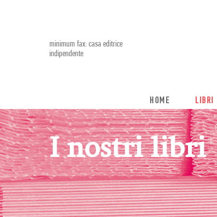
minimum fax: casa editrice
indipendente
HOME
LIBRI
I nostri libri