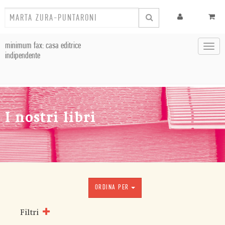
minimum fax: casa editrice
Toggl
indipendente
navig
I nostri libri
ORDINA PER
Filtri