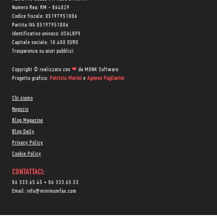
Numero Rea: RM - 864029
Codice fiscale: 05197951006
Partita IVA 05197951006
Identificativo univoco: USAL8PV
Capitale sociale: 10.400 EURO
Trasparenza su aiuti pubblici
Copyright © realizzato con
❤
da
MONK Software
Progetto grafico:
Patrizio Marini
e
Agnese Pagliarini
Chi siamo
Negozio
Blog Magazine
Blog Daily
Privacy Policy
Cookie Policy
CONTATTACI:
06 333.65.45
•
06 333.65.53
Email:
info@minimumfax.com