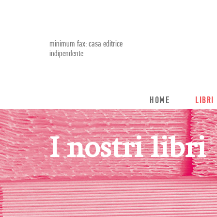
minimum fax: casa editrice
indipendente
HOME
LIBRI
I nostri libri