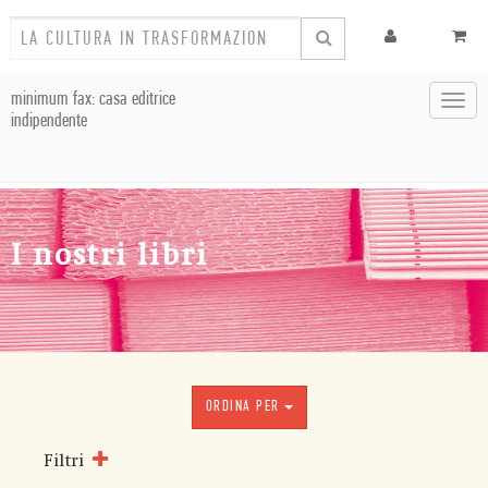
minimum fax: casa editrice
Toggl
indipendente
navig
I nostri libri
ORDINA PER
Filtri