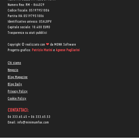
Numero Rea: RM - 864029
Codice fiscale: 05197951006
Partita IVA 05197951006
Identificativo univoco: USAL8PV
Capitale sociale: 10.400 EURO
Trasparenza su aiuti pubblici
Copyright © realizzato con
❤
da
MONK Software
Progetto grafico:
Patrizio Marini
e
Agnese Pagliarini
Chi siamo
Negozio
Blog Magazine
Blog Daily
Privacy Policy
Cookie Policy
CONTATTACI:
06 333.65.45
•
06 333.65.53
Email:
info@minimumfax.com