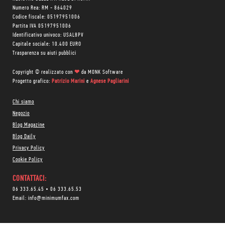
Numero Rea: RM - 864029
Codice fiscale: 05197951006
Partita IVA 05197951006
Identificativo univoco: USAL8PV
Capitale sociale: 10.400 EURO
Trasparenza su aiuti pubblici
Copyright © realizzato con
❤
da
MONK Software
Progetto grafico:
Patrizio Marini
e
Agnese Pagliarini
Chi siamo
Negozio
Blog Magazine
Blog Daily
Privacy Policy
Cookie Policy
CONTATTACI:
06 333.65.45
•
06 333.65.53
Email:
info@minimumfax.com