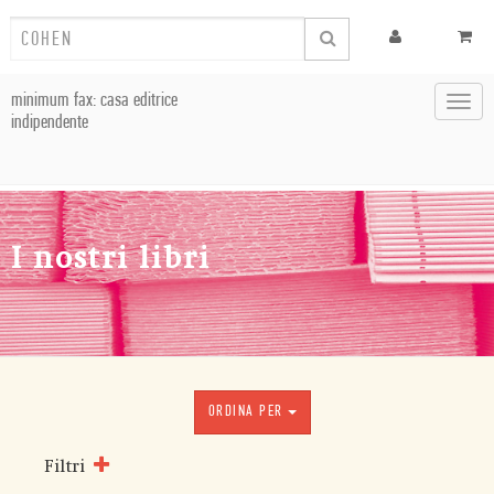
minimum fax: casa editrice
Toggl
indipendente
navig
I nostri libri
ORDINA PER
Filtri