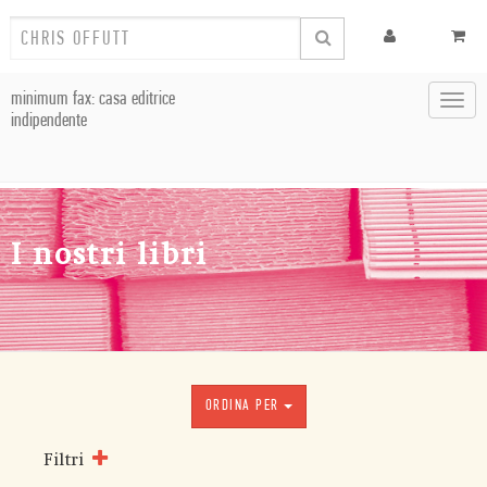
minimum fax: casa editrice
Toggl
indipendente
navig
I nostri libri
ORDINA PER
Filtri