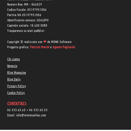
Numero Rea: RM - 864029
Codice fiscale: 05197951006
Partita IVA 05197951006
Identificativo univoco: USAL8PV
Capitale sociale: 10.400 EURO
Trasparenza su aiuti pubblici
Copyright © realizzato con
❤
da
MONK Software
Progetto grafico:
Patrizio Marini
e
Agnese Pagliarini
Chi siamo
Negozio
Blog Magazine
Blog Daily
Privacy Policy
Cookie Policy
CONTATTACI:
06 333.65.45
•
06 333.65.53
Email:
info@minimumfax.com