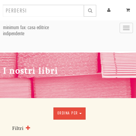
minimum fax: casa editrice
Toggl
indipendente
navig
I nostri libri
ORDINA PER
Filtri