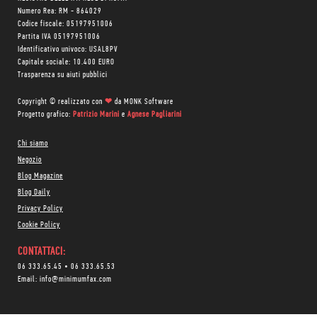
Numero Rea: RM - 864029
Codice fiscale: 05197951006
Partita IVA 05197951006
Identificativo univoco: USAL8PV
Capitale sociale: 10.400 EURO
Trasparenza su aiuti pubblici
Copyright © realizzato con
❤
da
MONK Software
Progetto grafico:
Patrizio Marini
e
Agnese Pagliarini
Chi siamo
Negozio
Blog Magazine
Blog Daily
Privacy Policy
Cookie Policy
CONTATTACI:
06 333.65.45
•
06 333.65.53
Email:
info@minimumfax.com