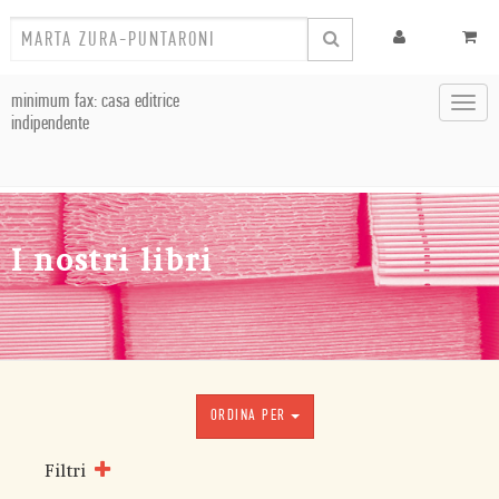
minimum fax: casa editrice
Toggl
indipendente
navig
I nostri libri
ORDINA PER
Filtri