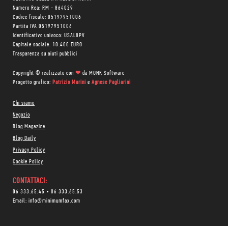
Numero Rea: RM - 864029
Codice fiscale: 05197951006
Partita IVA 05197951006
Identificativo univoco: USAL8PV
Capitale sociale: 10.400 EURO
Trasparenza su aiuti pubblici
Copyright © realizzato con
❤
da
MONK Software
Progetto grafico:
Patrizio Marini
e
Agnese Pagliarini
Chi siamo
Negozio
Blog Magazine
Blog Daily
Privacy Policy
Cookie Policy
CONTATTACI:
06 333.65.45
•
06 333.65.53
Email:
info@minimumfax.com