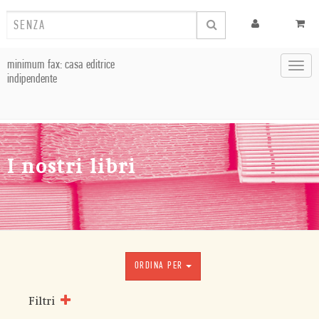
minimum fax: casa editrice
Toggl
indipendente
navig
I nostri libri
ORDINA PER
Filtri