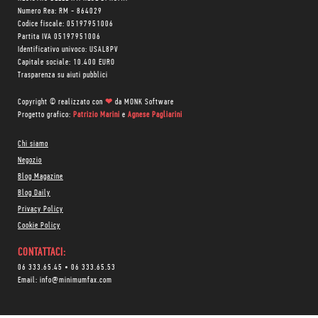
Numero Rea: RM - 864029
Codice fiscale: 05197951006
Partita IVA 05197951006
Identificativo univoco: USAL8PV
Capitale sociale: 10.400 EURO
Trasparenza su aiuti pubblici
Copyright © realizzato con
❤
da
MONK Software
Progetto grafico:
Patrizio Marini
e
Agnese Pagliarini
Chi siamo
Negozio
Blog Magazine
Blog Daily
Privacy Policy
Cookie Policy
CONTATTACI:
06 333.65.45
•
06 333.65.53
Email:
info@minimumfax.com