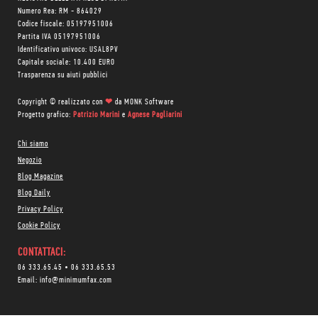
Numero Rea: RM - 864029
Codice fiscale: 05197951006
Partita IVA 05197951006
Identificativo univoco: USAL8PV
Capitale sociale: 10.400 EURO
Trasparenza su aiuti pubblici
Copyright © realizzato con
❤
da
MONK Software
Progetto grafico:
Patrizio Marini
e
Agnese Pagliarini
Chi siamo
Negozio
Blog Magazine
Blog Daily
Privacy Policy
Cookie Policy
CONTATTACI:
06 333.65.45
•
06 333.65.53
Email:
info@minimumfax.com