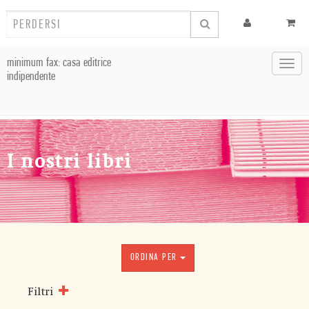
minimum fax: casa editrice
Toggl
indipendente
navig
I nostri libri
ORDINA PER
Filtri