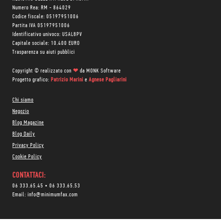
Numero Rea: RM - 864029
Codice fiscale: 05197951006
Partita IVA 05197951006
Identificativo univoco: USAL8PV
Capitale sociale: 10.400 EURO
Trasparenza su aiuti pubblici
Copyright © realizzato con
❤
da
MONK Software
Progetto grafico:
Patrizio Marini
e
Agnese Pagliarini
Chi siamo
Negozio
Blog Magazine
Blog Daily
Privacy Policy
Cookie Policy
CONTATTACI:
06 333.65.45
•
06 333.65.53
Email:
info@minimumfax.com