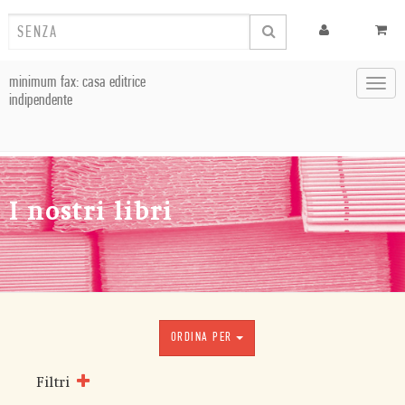
minimum fax: casa editrice
Toggl
indipendente
navig
I nostri libri
ORDINA PER
Filtri