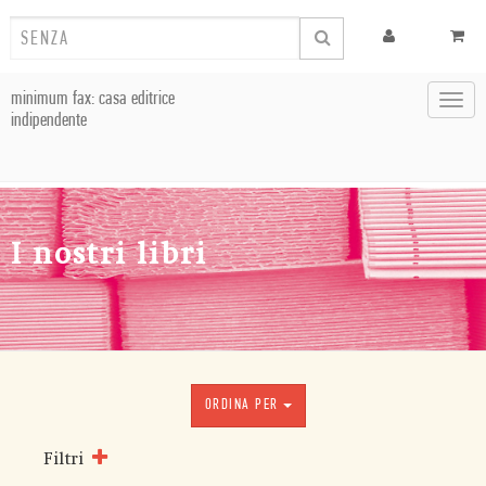
minimum fax: casa editrice
Toggl
indipendente
navig
I nostri libri
ORDINA PER
Filtri