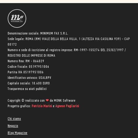
Denominazione sociale: MINIMUM FAX S.R.L.
Sede legale: ROMA (RM) VIALE DELLA BELLA VILLA, 1 (ALTEZZA VIA CASILINA 939) - CAP
00172
Numero e sede di iscrizione al registro imprese: RM-1997-155274 DEL 25/02/1997 /
REGISTRO DELLE IMPRESE DI ROMA
Numero Rea: RM - 864029
Codice fiscale: 05197951006
Partita IVA 05197951006
Identificativo univoco: USAL8PV
Capitale sociale: 10.400 EURO
Trasparenza su aiuti pubblici
Copyright © realizzato con
❤
da
MONK Software
Progetto grafico:
Patrizio Marini
e
Agnese Pagliarini
Chi siamo
Negozio
Blog Magazine