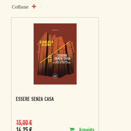
Collane
ESSERE SENZA CASA
15,00
€
14,25
€
Acquista