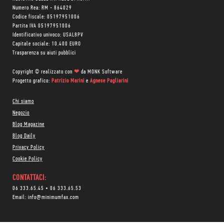
Numero Rea: RM - 864029
Codice fiscale: 05197951006
Partita IVA 05197951006
Identificativo univoco: USAL8PV
Capitale sociale: 10.400 EURO
Trasparenza su aiuti pubblici
Copyright © realizzato con
❤
da
MONK Software
Progetto grafico:
Patrizio Marini
e
Agnese Pagliarini
Chi siamo
Negozio
Blog Magazine
Blog Daily
Privacy Policy
Cookie Policy
CONTATTACI:
06 333.65.45
•
06 333.65.53
Email:
info@minimumfax.com