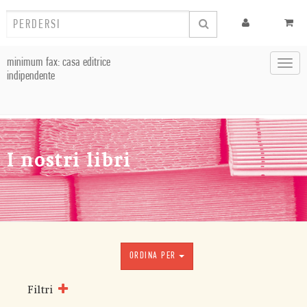
minimum fax: casa editrice
Toggl
indipendente
navig
I nostri libri
ORDINA PER
Filtri