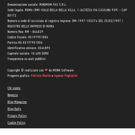
Denominazione sociale: MINIMUM FAX S.R.L.
Sede legale: ROMA (RM) VIALE DELLA BELLA VILLA, 1 (ALTEZZA VIA CASILINA 939) - CAP
00172
Numero e sede di iscrizione al registro imprese: RM-1997-155274 DEL 25/02/1997 /
REGISTRO DELLE IMPRESE DI ROMA
Numero Rea: RM - 864029
Codice fiscale: 05197951006
Partita IVA 05197951006
Identificativo univoco: USAL8PV
Capitale sociale: 10.400 EURO
Trasparenza su aiuti pubblici
Copyright © realizzato con
❤
da
MONK Software
Progetto grafico:
Patrizio Marini
e
Agnese Pagliarini
Chi siamo
Negozio
Blog Magazine
Blog Daily
Privacy Policy
Cookie Policy
CONTATTACI: