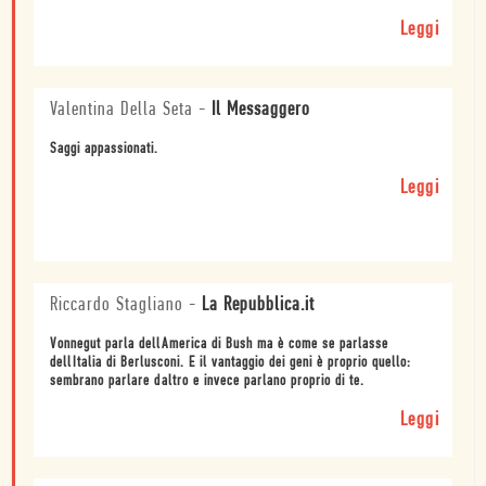
Leggi
Valentina Della Seta
-
Il Messaggero
Saggi appassionati.
Leggi
Riccardo Stagliano
-
La Repubblica.it
Vonnegut parla dellAmerica di Bush ma è come se parlasse
dellItalia di Berlusconi. E il vantaggio dei geni è proprio quello:
sembrano parlare daltro e invece parlano proprio di te.
Leggi