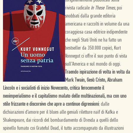
(originariamente pubblicati sulla
rivista radicale
In These Times
, poi
snobbati dalla grande editoria
americana e raccolti in volume da una
coraggiosa casa editrice indipendente
che negli Stati Uniti ne ha fatto un
bestseller da 350.000 copie), Kurt
Vonnegut ci offre il suo punto di vista
sull’America e sul mondo di oggi.
Traendo ispirazione di volta in volta da
Mark Twain, Gesù Cristo, Abraham
Lincoln e i socialisti di inizio Novecento, critica ferocemente il
neoimperialismo e il capitalismo malato delle multinazionali, ma con uno
stile frizzante e discorsivo che apre a continue digressioni
: dalle
dichiarazioni d’amore per il blues alle geniali riletture naïf di Kafka e
Shakespeare, dai ricordi del bombardamento di Dresda a quelli dello
spinello fumato coi Grateful Dead, il tutto accompagnato da illustrazioni