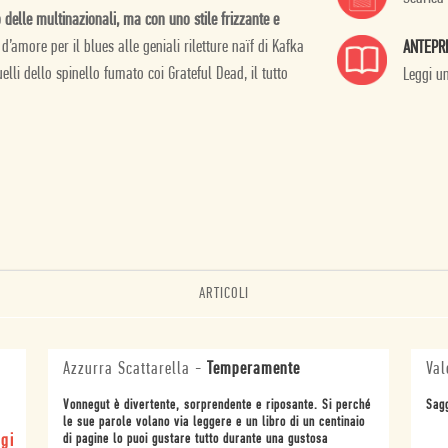
 delle multinazionali, ma con uno stile frizzante e
 d’amore per il blues alle geniali riletture naïf di Kafka
ANTEPR
li dello spinello fumato coi Grateful Dead, il tutto
Leggi u
ARTICOLI
Azzurra Scattarella
-
Temperamente
Val
Vonnegut è divertente, sorprendente e riposante. Si perché
Sagg
le sue parole volano via leggere e un libro di un centinaio
gi
di pagine lo puoi gustare tutto durante una gustosa