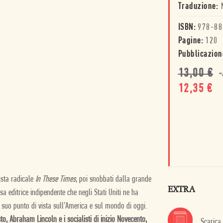
Traduzione:
ISBN:
978-88
Pagine:
120
Pubblicazion
13,00
€
-
12,35
€
vista radicale
In These Times
, poi snobbati dalla grande
EXTRA
 editrice indipendente che negli Stati Uniti ne ha
l suo punto di vista sull’America e sul mondo di oggi.
o, Abraham Lincoln e i socialisti di inizio Novecento,
Scarica