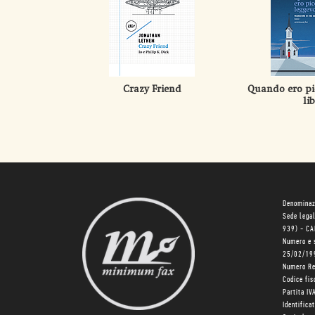
Crazy Friend
Quando ero pi
lib
Denominaz
Sede lega
939) - C
Numero e 
25/02/19
Numero R
Codice fi
Partita I
Identifica