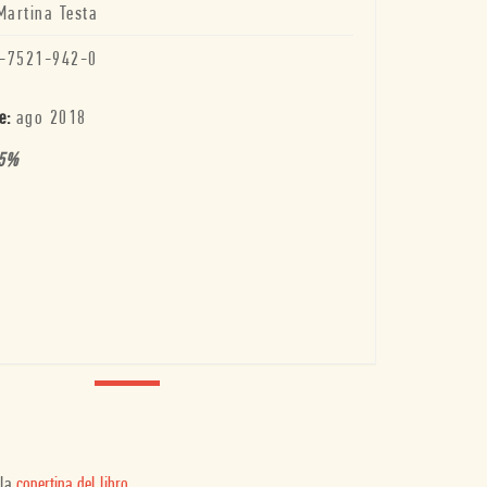
Martina Testa
-7521-942-0
e:
ago 2018
5
%
 la
copertina del libro