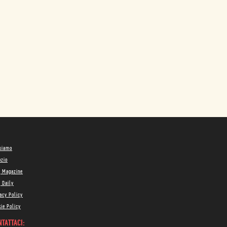
 siamo
ozio
g Magazine
 Daily
acy Policy
ie Policy
TATTACI: