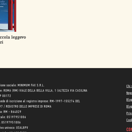
ccola leggevo
ri
ione sociale: MINIMUM FAX S.R.L.
Chi
le: ROMA (RM) VIALE DELLA BELLA VILLA, 1 (ALTEZZA VIA CASILINA
Neg
AP 00172
Blo
sede di iscrizione al registro imprese: RM-1997-155274 DEL
97 / REGISTRO DELLE IMPRESE DI ROMA
Blog
ea: RM - 864029
Priv
scale: 05197951006
Cook
VA 05197951006
tivo univoco: USAL8PV
CON