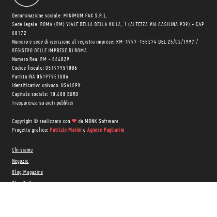
Denominazione sociale: MINIMUM FAX S.R.L.
Sede legale: ROMA (RM) VIALE DELLA BELLA VILLA, 1 (ALTEZZA VIA CASILINA 939) - CAP
00172
Numero e sede di iscrizione al registro imprese: RM-1997-155274 DEL 25/02/1997 /
REGISTRO DELLE IMPRESE DI ROMA
Numero Rea: RM - 864029
Codice fiscale: 05197951006
Partita IVA 05197951006
Identificativo univoco: USAL8PV
Capitale sociale: 10.400 EURO
Trasparenza su aiuti pubblici
Copyright © realizzato con
❤
da
MONK Software
Progetto grafico:
Patrizio Marini
e
Agnese Pagliarini
Chi siamo
Negozio
Blog Magazine
Blog Daily
Privacy Policy
Cookie Policy