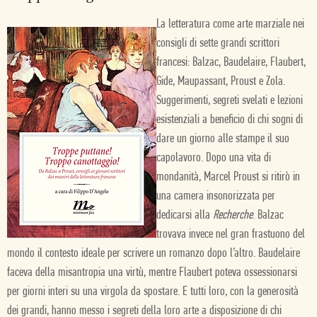
La letteratura come arte marziale nei
consigli di sette grandi scrittori
francesi: Balzac, Baudelaire, Flaubert,
Gide, Maupassant, Proust e Zola.
Suggerimenti, segreti svelati e lezioni
esistenziali a beneficio di chi sogni di
dare un giorno alle stampe il suo
capolavoro. Dopo una vita di
mondanità, Marcel Proust si ritirò in
una camera insonorizzata per
dedicarsi alla
Recherche
. Balzac
trovava invece nel gran frastuono del
mondo il contesto ideale per scrivere un romanzo dopo l’altro. Baudelaire
faceva della misantropia una virtù, mentre Flaubert poteva ossessionarsi
per giorni interi su una virgola da spostare. E tutti loro, con la generosità
dei grandi, hanno messo i segreti della loro arte a disposizione di chi