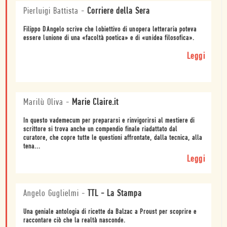
Pierluigi Battista
-
Corriere della Sera
Filippo DAngelo scrive che lobiettivo di unopera letteraria poteva
essere lunione di una «facoltà poetica» e di «unidea filosofica».
Leggi
Marilù Oliva
-
Marie Claire.it
In questo vademecum per prepararsi e rinvigorirsi al mestiere di
scrittore si trova anche un compendio finale riadattato dal
curatore, che copre tutte le questioni affrontate, dalla tecnica, alla
tena...
Leggi
Angelo Guglielmi
-
TTL - La Stampa
Una geniale antologia di ricette da Balzac a Proust per scoprire e
raccontare ciò che la realtà nasconde.