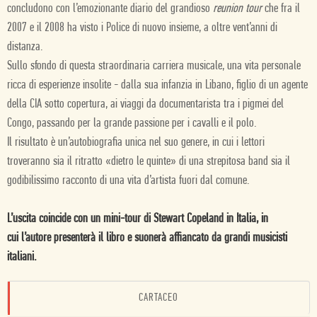
concludono con l’emozionante diario del grandioso
reunion tour
che fra il
2007 e il 2008 ha visto i Police di nuovo insieme, a oltre vent’anni di
distanza.
Sullo sfondo di questa straordinaria carriera musicale, una vita personale
ricca di esperienze insolite - dalla sua infanzia in Libano, figlio di un agente
della CIA sotto copertura, ai viaggi da documentarista tra i pigmei del
Congo, passando per la grande passione per i cavalli e il polo.
Il risultato è un’autobiografia unica nel suo genere, in cui i lettori
troveranno sia il ritratto «dietro le quinte» di una strepitosa band sia il
godibilissimo racconto di una vita d’artista fuori dal comune.
L’uscita coincide con un mini-tour
di Stewart Copeland in Italia, in
cui
l’autore presenterà il libro e suonerà
affiancato da grandi musicisti
italiani.
CARTACEO