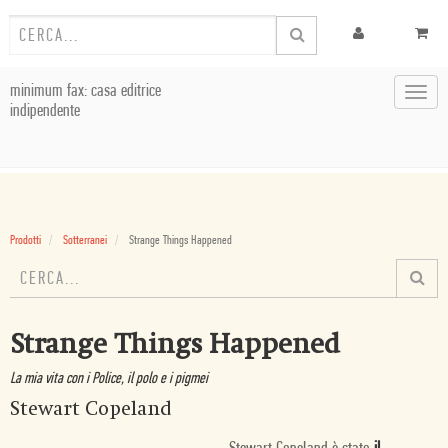
minimum fax: casa editrice
Toggl
indipendente
navig
Prodotti
Sotterranei
Strange Things Happened
Strange Things Happened
La mia vita con i Police, il polo e i pigmei
Stewart Copeland