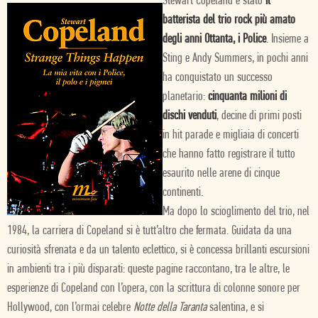
Stewart Copeland è stato
il
batterista
del trio rock più amato
degli anni Ottanta,
i Police
. Insieme a
Sting e Andy Summers, in pochi anni
ha conquistato un successo
planetario:
cinquanta milioni di
dischi venduti
, decine di primi posti
in hit parade e migliaia di concerti
che hanno fatto registrare il tutto
esaurito nelle arene di cinque
continenti.
Ma dopo lo scioglimento del trio, nel
1984, la carriera di Copeland si è tutt’altro che fermata. Guidata da una
curiosità sfrenata e da un talento eclettico, si è concessa brillanti escursioni
in ambienti tra i più disparati: queste pagine raccontano, tra le altre, le
esperienze di Copeland con l’opera, con la scrittura di colonne sonore per
Hollywood, con l’ormai celebre
Notte della Taranta
salentina, e si