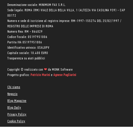
Denominazione sociale: MINIMUM FAX S.R.L.
Sede legale: ROMA (RM) VIALE DELLA BELLA VILLA, 1 (ALTEZZA VIA CASILINA 939) - CAP
00172
Numero e sede di iscrizione al registro imprese: RM-1997-155274 DEL 25/02/1997 /
REGISTRO DELLE IMPRESE DI ROMA
Numero Rea: RM - 864029
Codice fiscale: 05197951006
Partita IVA 05197951006
Identificativo univoco: USAL8PV
Capitale sociale: 10.400 EURO
Trasparenza su aiuti pubblici
Copyright © realizzato con
❤
da
MONK Software
Progetto grafico:
Patrizio Marini
e
Agnese Pagliarini
Chi siamo
Negozio
Blog Magazine
Blog Daily
Privacy Policy
Cookie Policy
CONTATTACI: