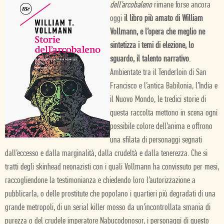
dell’arcobaleno
rimane forse ancora
oggi
il libro più amato di William
Vollmann, e l’opera che meglio ne
sintetizza i temi di elezione, lo
sguardo, il talento narrativo
.
Ambientate tra il Tenderloin di San
Francisco e l’antica Babilonia, l’India e
il Nuovo Mondo, le tredici storie di
questa raccolta mettono in scena ogni
possibile colore dell’anima e offrono
una sfilata di personaggi segnati
dall’eccesso e dalla marginalità, dalla crudeltà e dalla tenerezza. Che si
tratti degli skinhead neonazisti con i quali Vollmann ha convissuto per mesi,
raccogliendone la testimonianza e chiedendo loro l’autorizzazione a
pubblicarla, o delle prostitute che popolano i quartieri più degradati di una
grande metropoli, di un serial killer mosso da un’incontrollata smania di
purezza o del crudele imperatore Nabucodonosor, i personaggi di questo