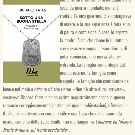
barcamenarsi sui campi di battaglia della
seconda guerra mondiale; non si è
rivelato l’eroico guerriero che immaginava
di essere, e la sua esperienza è fatta solo
di paura e confusione. A casa lo aspetta
la madre, Alice, che ripone in lui tutte le
sue speranze e sogna, al suo ritorno, di
poter cominciare una nuova vita per
entrambi. La famiglia come rifugio dal
mondo esterno, la famiglia come
trappola, la famiglia che contribuisce nel
bene e nel male a definire ciò che siamo: «Non c’è altro di cui scrivere»,
sosteneva Richard Yates, e ne ha scritto magistralmente anche in questo
romanzo coraggiosamente bipartito, nel quale ambientazioni, riflessioni e
flashback si intersecano con uno stile e una forza che richiamano alla
mente, come ha detto Zadie Smith, «un montaggio fra
Colazione da Tiffany
e
Niente di nuovo sul fronte occidentale
».