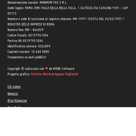
Denominazione sociale: MINIMUM FAX S.R.L.
Sede legale: ROMA (RM) VIALE DELLA BELLA VILLA, 1 (ALTEZZA VIA CASILINA 939) - CAP
00172
Numero e sede di iscrizione al registro imprese: RM-1997-155274 DEL 25/02/1997 /
REGISTRO DELLE IMPRESE DI ROMA
Numero Rea: RM - 864029
Codice fiscale: 05197951006
Partita IVA 05197951006
Identificativo univoco: USAL8PV
Capitale sociale: 10.400 EURO
Trasparenza su aiuti pubblici
Copyright © realizzato con
❤
da
MONK Software
Progetto grafico:
Patrizio Marini
e
Agnese Pagliarini
Chi siamo
Negozio
Blog Magazine
Blog Daily
Privacy Policy
Cookie Policy
CONTATTACI: