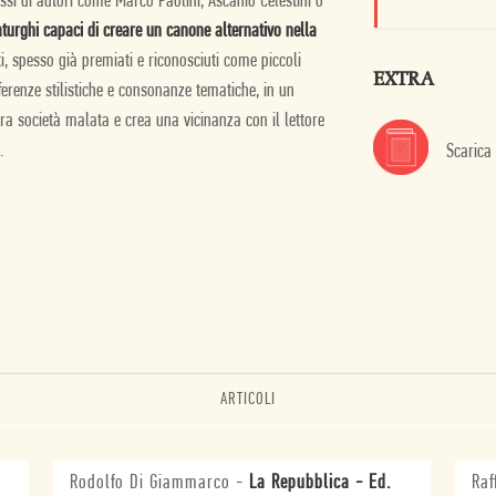
cessi di autori come Marco Paolini, Ascanio Celestini o
urghi capaci di creare un canone alternativo nella
ti, spesso già premiati e riconosciuti come piccoli
EXTRA
ferenze stilistiche e consonanze tematiche, in un
ra società malata e crea una vicinanza con il lettore
.
Scarica
ARTICOLI
Rodolfo Di Giammarco
-
La Repubblica - Ed.
Raf