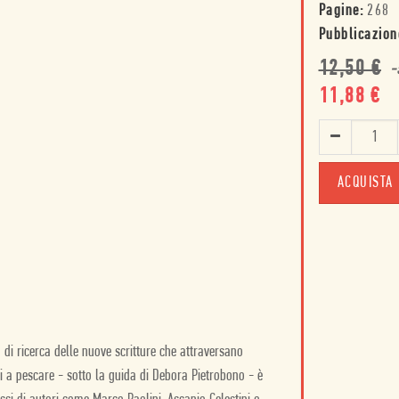
Pagine:
268
Pubblicazion
12,50
€
-
11,88
€
ACQUISTA
di ricerca delle nuove scritture che attraversano
ati a pescare - sotto la guida di Debora Pietrobono - è