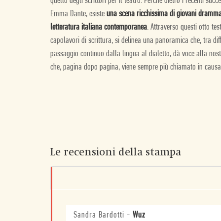
quello degli scrittori per il teatro. Perché dietro i recenti suc
Emma Dante, esiste
una scena ricchissima di giovani drammat
letteratura italiana contemporanea
. Attraverso questi otto tes
capolavori di scrittura, si delinea una panoramica che, tra dif
passaggio continuo dalla lingua al dialetto, dà voce alla nost
che, pagina dopo pagina, viene sempre più chiamato in causa
Le recensioni della stampa
Sandra Bardotti
-
Wuz