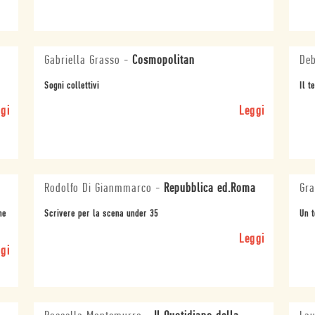
Gabriella Grasso
-
Cosmopolitan
Deb
Sogni collettivi
Il t
gi
Leggi
Rodolfo Di Gianmmarco
-
Repubblica ed.Roma
Gra
he
Scrivere per la scena under 35
Un t
Leggi
gi