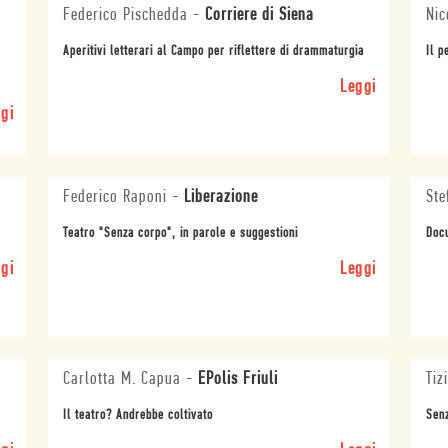
Federico Pischedda
-
Corriere di Siena
Nic
Aperitivi letterari al Campo per riflettere di drammaturgia
Il p
Leggi
gi
Federico Raponi
-
Liberazione
Ste
Teatro "Senza corpo", in parole e suggestioni
Docu
gi
Leggi
Carlotta M. Capua
-
EPolis Friuli
Tiz
Il teatro? Andrebbe coltivato
Senz