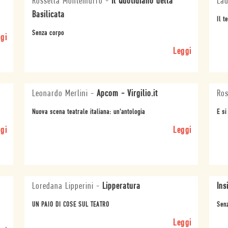
Rossella Montemurro
-
Il Quotidiano della
Lau
Basilicata
Il t
Senza corpo
gi
Leggi
Leonardo Merlini
-
Apcom - Virgilio.it
Ros
Nuova scena teatrale italiana: un'antologia
E si
gi
Leggi
Loredana Lipperini
-
Lipperatura
Ins
UN PAIO DI COSE SUL TEATRO
Sen
Leggi