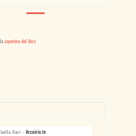
 la
copertina del libro
faella Ilari
-
Arcoiris.tv