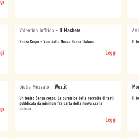
gi
Valentina Iuffrida
-
Il Machete
Att
Senza Corpo - Voci dalla Nuova Scena Italiana
Il t
gi
Leggi
Giulia Mozzato
-
Wuz.it
Mon
Un teatro Senza corpo. La curatrice della raccolta di testi
Il t
pubblicata da minimum fax parla della nuova scena
gi
italiana
Leggi