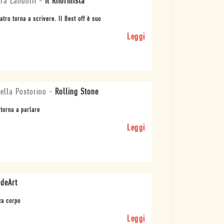
ra Landolfi
-
Il Riformista
eatro torna a scrivere. Il Best off è suo
Leggi
ella Postorino
-
Rolling Stone
 torna a parlare
Leggi
ideArt
za corpo
Leggi