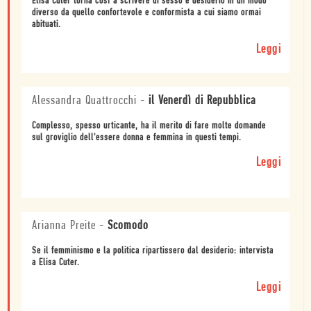
Elisa Cuter torna così a scrivere di sesso e desiderio in un modo
diverso da quello confortevole e conformista a cui siamo ormai
abituati.
Leggi
Alessandra Quattrocchi
-
il Venerdì di Repubblica
Complesso, spesso urticante, ha il merito di fare molte domande
sul groviglio dell'essere donna e femmina in questi tempi.
Leggi
Arianna Preite
-
Scomodo
Se il femminismo e la politica ripartissero dal desiderio: intervista
a Elisa Cuter.
Leggi