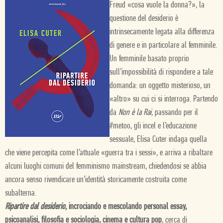
Freud «cosa vuole la donna?», la
questione del desiderio è
intrinsecamente legata alla differenza
di genere e in particolare al femminile.
Un femminile basato proprio
sull’impossibilità di rispondere a tale
domanda: un oggetto misterioso, un
«altro» su cui ci si interroga. Partendo
da
Non è la Rai,
passando per il
#metoo, gli incel e l’educazione
sessuale, Elisa Cuter indaga quella
che viene percepita come l’attuale «guerra tra i sessi», e arriva a ribaltare
alcuni luoghi comuni del femminismo mainstream, chiedendosi se abbia
ancora senso rivendicare un’identità storicamente costruita come
subalterna.
Ripartire dal desiderio,
incrociando e mescolando personal essay,
psicoanalisi, filosofia e sociologia, cinema e cultura pop
,
cerca di