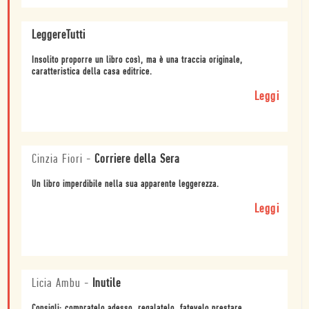
LeggereTutti
Insolito proporre un libro così, ma è una traccia originale,
caratteristica della casa editrice.
Leggi
Cinzia Fiori
-
Corriere della Sera
Un libro imperdibile nella sua apparente leggerezza.
Leggi
Licia Ambu
-
Inutile
Consigli: compratelo adesso, regalatelo, fatevelo prestare,