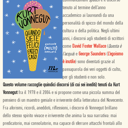
commencement speech
è il discorso
tenuto al termine dell’anno
accademico ai laureandi da una
personalità di spicco del mondo della
cultura o della politica. Negli ultimi
anni, i discorsi agli studenti di scrittori
come
David Foster Wallace
(
Questa è
l’acqua
) e
George Saunders
(
L’egoismo
è inutile
) sono diventati grazie al
passaparola dei veri oggetti di culto,
per gli studenti e non solo.
Questo volume raccoglie quindici discorsi (di cui sei inediti) tenuti da Kurt
Vonnegut
fra il 1978 e il 2004 e si propone come una piccola summa del
pensiero di un maestro geniale e irriverente della letteratura del Novecento.
Fra aforismi, ricordi, aneddoti, riflessioni, i discorsi di Vonnegut brillano
dello stesso spirito vivace e irriverente che anima la sua narrativa: mai
predicatorio, mai consolatorio, ma capace di sferrare attacchi frontali allo