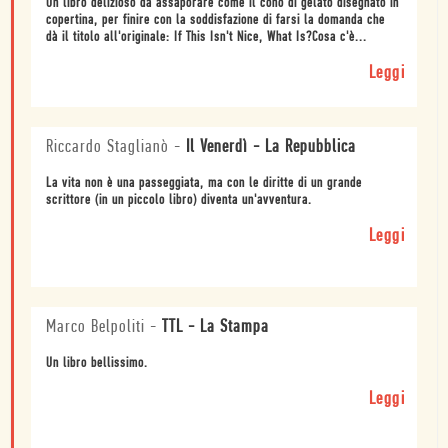
Un libro delizioso da assaporare come il cono di gelato disegnato in
copertina, per finire con la soddisfazione di farsi la domanda che
dà il titolo all'originale: If This Isn't Nice, What Is?Cosa c'è...
Leggi
Riccardo Staglianò
-
Il Venerdì - La Repubblica
La vita non è una passeggiata, ma con le diritte di un grande
scrittore (in un piccolo libro) diventa un'avventura.
Leggi
Marco Belpoliti
-
TTL - La Stampa
Un libro bellissimo.
Leggi