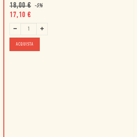
18,00
€
-
5
%
17,10
€
ACQUISTA