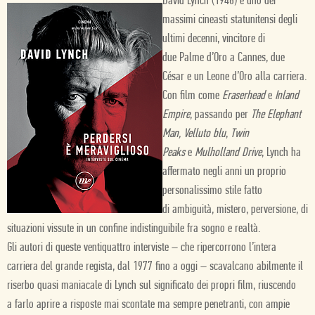
David Lynch (1946) è uno dei
massimi cineasti statunitensi degli
ultimi decenni, vincitore di
due Palme d’Oro a Cannes, due
César e un Leone d’Oro alla carriera.
Con film come
Eraserhead
e
Inland
Empire
, passando per
The Elephant
Man, Velluto blu
,
Twin
Peaks
e
Mulholland Drive
, Lynch ha
affermato negli anni un proprio
personalissimo stile fatto
di ambiguità, mistero, perversione, di
situazioni vissute in un confine indistinguibile fra sogno e realtà.
Gli autori di queste ventiquattro interviste – che ripercorrono l’intera
carriera del grande regista, dal 1977 fino a oggi – scavalcano abilmente il
riserbo quasi maniacale di Lynch sul significato dei propri film, riuscendo
a farlo aprire a risposte mai scontate ma sempre penetranti, con ampie