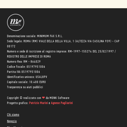
Denominazione sociale: MINIMUM FAX S.R.L.
Sede legale: ROMA (RM) VIALE DELLA BELLA VILLA, 1 (ALTEZZA VIA CASILINA 939) - CAP
00172
Numero e sede di iscrizione al registro imprese: RM-1997-155274 DEL 25/02/1997 /
REGISTRO DELLE IMPRESE DI ROMA
Numero Rea: RM - 864029
Codice fiscale: 05197951006
Partita IVA 05197951006
Identificativo univoco: USAL8PV
Capitale sociale: 10.400 EURO
Trasparenza su aiuti pubblici
Copyright © realizzato con
❤
da
MONK Software
Progetto grafico:
Patrizio Marini
e
Agnese Pagliarini
Chi siamo
Negozio