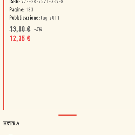
ISBN:
978-88-7521-339-8
Pagine:
183
Pubblicazione:
lug 2011
13,00
€
-
5
%
12,35
€
EXTRA