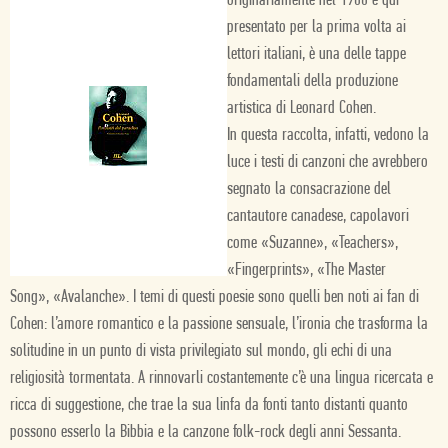
originariamente nel 1966 e qui
presentato per la prima volta ai
lettori italiani, è una delle tappe
fondamentali della produzione
artistica di Leonard Cohen.
In questa raccolta, infatti, vedono la
luce i testi di canzoni che avrebbero
segnato la consacrazione del
cantautore canadese, capolavori
come «Suzanne», «Teachers»,
«Fingerprints», «The Master
Song», «Avalanche». I temi di questi poesie sono quelli ben noti ai fan di
Cohen: l’amore romantico e la passione sensuale, l’ironia che trasforma la
solitudine in un punto di vista privilegiato sul mondo, gli echi di una
religiosità tormentata. A rinnovarli costantemente c’è una lingua ricercata e
ricca di suggestione, che trae la sua linfa da fonti tanto distanti quanto
possono esserlo la Bibbia e la canzone folk-rock degli anni Sessanta.