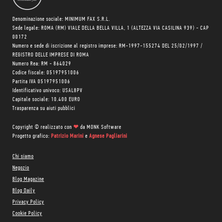
Denominazione sociale: MINIMUM FAX S.R.L.
Sede legale: ROMA (RM) VIALE DELLA BELLA VILLA, 1 (ALTEZZA VIA CASILINA 939) - CAP
00172
Numero e sede di iscrizione al registro imprese: RM-1997-155274 DEL 25/02/1997 /
REGISTRO DELLE IMPRESE DI ROMA
Numero Rea: RM - 864029
Codice fiscale: 05197951006
Partita IVA 05197951006
Identificativo univoco: USAL8PV
Capitale sociale: 10.400 EURO
Trasparenza su aiuti pubblici
Copyright © realizzato con
❤
da
MONK Software
Progetto grafico:
Patrizio Marini
e
Agnese Pagliarini
Chi siamo
Negozio
Blog Magazine
Blog Daily
Privacy Policy
Cookie Policy