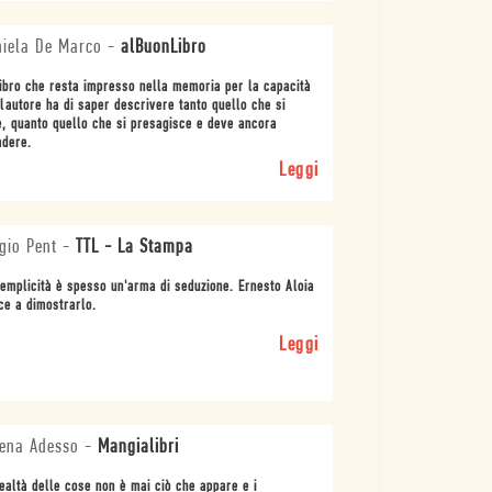
iela De Marco
-
alBuonLibro
ibro che resta impresso nella memoria per la capacità
lautore ha di saper descrivere tanto quello che si
, quanto quello che si presagisce e deve ancora
adere.
Leggi
gio Pent
-
TTL - La Stampa
emplicità è spesso un'arma di seduzione. Ernesto Aloia
ce a dimostrarlo.
Leggi
ena Adesso
-
Mangialibri
ealtà delle cose non è mai ciò che appare e i