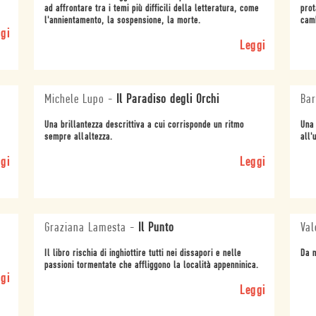
ad affrontare tra i temi più difficili della letteratura, come
prot
l'annientamento, la sospensione, la morte.
camb
gi
Leggi
Michele Lupo
-
Il Paradiso degli Orchi
Bar
Una brillantezza descrittiva a cui corrisponde un ritmo
Una 
sempre allaltezza.
all'
gi
Leggi
Graziana Lamesta
-
Il Punto
Val
Il libro rischia di inghiottire tutti nei dissapori e nelle
Da n
passioni tormentate che affliggono la località appenninica.
gi
Leggi