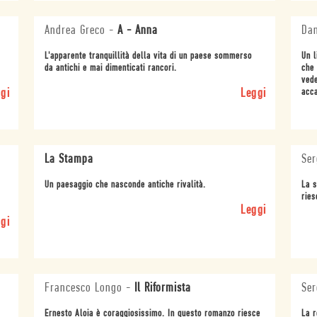
Andrea Greco
-
A - Anna
Dan
L'apparente tranquillità della vita di un paese sommerso
Un l
da antichi e mai dimenticati rancori.
che 
vede
gi
Leggi
acc
La Stampa
Ser
Un paesaggio che nasconde antiche rivalità.
La s
ries
Leggi
gi
Francesco Longo
-
Il Riformista
Ser
Ernesto Aloia è coraggiosissimo. In questo romanzo riesce
La r