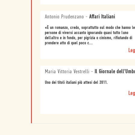
Antonio Prudenzano
-
Affari Italiani
«È un romanzo, credo, soprattutto sul modo che hanno le
persone di viversi accanto ignorando quasi tutto luno
dellaltro e in fondo, per pigrizia o cinismo, rifiutando di
prendere atto di quel poco c...
Leg
Maria Vittoria Vestrelli
-
Il Giornale dell'Umb
Uno dei titoli italiani più attesi del 2011.
Leg