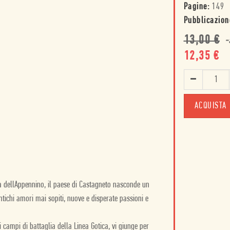
Pagine:
149
Pubblicazion
13,00
€
-
12,35
€
ACQUISTA
ra dellAppennino, il paese di Castagneto nasconde un
 antichi amori mai sopiti, nuove e disperate passioni e
 campi di battaglia della Linea Gotica, vi giunge per