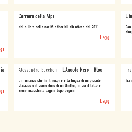
Corriere della Alpi
Lib
Nella lista delle novità editoriali più attese del 2011.
Con 
cinq
Leggi
gi
ria
Alessandra Buccheri
-
L'Angolo Nero - Blog
Fra
Un romanzo che ha il respiro e la lingua di un piccolo
Tra 
classico e il cuore duro di un thriller, in cui il lettore
gi
viene risucchiato pagina dopo pagina.
Leggi