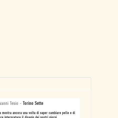
vanni Tesio
-
Torino Sette
a mostra ancora una volta di saper cambiare pelle e di
re interpretare il disagio dei nostri giorni.