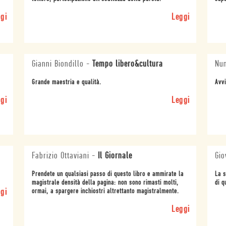
gi
Leggi
Gianni Biondillo
-
Tempo libero&cultura
Nun
Grande maestria e qualità.
Avvi
gi
Leggi
Fabrizio Ottaviani
-
Il Giornale
Gio
Prendete un qualsiasi passo di questo libro e ammirate la
La s
magistrale densità della pagina: non sono rimasti molti,
di q
gi
ormai, a spargere inchiostri altrettanto magistralmente.
Leggi