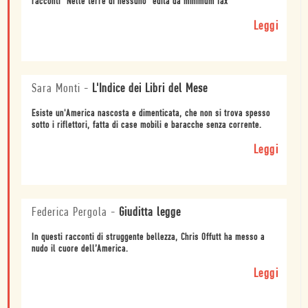
racconti "Nelle terre di nessuno" edita da minimum fax
Leggi
Sara Monti
-
L'Indice dei Libri del Mese
Esiste un'America nascosta e dimenticata, che non si trova spesso
sotto i riflettori, fatta di case mobili e baracche senza corrente.
Leggi
Federica Pergola
-
Giuditta legge
In questi racconti di struggente bellezza, Chris Offutt ha messo a
nudo il cuore dell’America.
Leggi