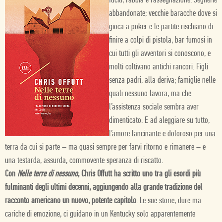
fucili, rabbia e rassegnazione.
Segherie
abbandonate; vecchie baracche dove si
gioca a poker e le partite rischiano di
finire a colpi di pistola, bar fumosi in
cui tutti gli avventori si conoscono, e
molti coltivano antichi rancori. Figli
senza padri, alla deriva; famiglie nelle
quali nessuno lavora, ma che
l’assistenza sociale sembra aver
dimenticato.
E ad aleggiare su tutto,
l’amore lancinante e doloroso per una
terra da cui si parte – ma quasi sempre per farvi ritorno e rimanere – e
una testarda, assurda, commovente speranza di riscatto.
Con
Nelle terre di nessuno
, Chris Offutt ha scritto uno tra gli esordi più
fulminanti degli ultimi decenni, aggiungendo alla grande tradizione del
racconto americano un nuovo, potente capitolo
. Le sue storie, dure ma
cariche di emozione, ci guidano in un Kentucky solo apparentemente