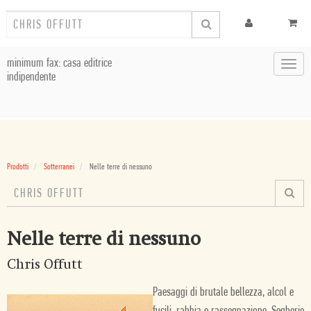
minimum fax: casa editrice
Toggl
indipendente
navig
Prodotti
Sotterranei
Nelle terre di nessuno
Nelle terre di nessuno
Chris Offutt
Paesaggi di brutale bellezza, alcol e