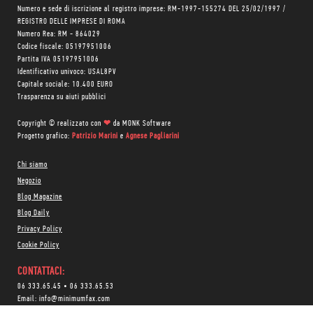
Numero e sede di iscrizione al registro imprese: RM-1997-155274 DEL 25/02/1997 /
REGISTRO DELLE IMPRESE DI ROMA
Numero Rea: RM - 864029
Codice fiscale: 05197951006
Partita IVA 05197951006
Identificativo univoco: USAL8PV
Capitale sociale: 10.400 EURO
Trasparenza su aiuti pubblici
Copyright © realizzato con
❤
da
MONK Software
Progetto grafico:
Patrizio Marini
e
Agnese Pagliarini
Chi siamo
Negozio
Blog Magazine
Blog Daily
Privacy Policy
Cookie Policy
CONTATTACI:
06 333.65.45
•
06 333.65.53
Email:
info@minimumfax.com