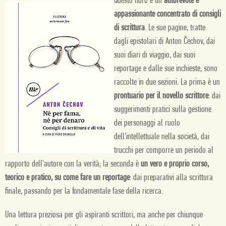
Questo libro è un
autorevole e
appassionante concentrato di consigli
di scrittura
. Le sue pagine, tratte
dagli epistolari di Anton Čechov, dai
suoi diari di viaggio, dai suoi
reportage e dalle sue inchieste, sono
raccolte in due sezioni. La prima è un
prontuario per il novello scrittore
: dai
suggerimenti pratici sulla gestione
dei personaggi al ruolo
dell'intellettuale nella società, dai
trucchi per comporre un periodo al
rapporto dell'autore con la verità; la seconda è
un vero e proprio corso,
teorico e pratico, su come fare un reportage
: dai preparativi alla scrittura
finale, passando per la fondamentale fase della ricerca.
Una lettura preziosa per gli aspiranti scrittori, ma anche per chiunque