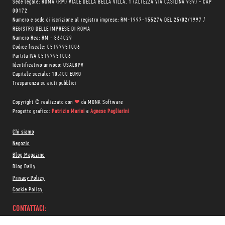
Sede legale: ROMA (RM) VIALE DELLA BELLA VILLA, 1 (ALTEZZA VIA CASILINA 939) - CAP
00172
Numero e sede di iscrizione al registro imprese: RM-1997-155274 DEL 25/02/1997 /
REGISTRO DELLE IMPRESE DI ROMA
Numero Rea: RM - 864029
Codice fiscale: 05197951006
Partita IVA 05197951006
Identificativo univoco: USAL8PV
Capitale sociale: 10.400 EURO
Trasparenza su aiuti pubblici
Copyright © realizzato con
❤
da
MONK Software
Progetto grafico:
Patrizio Marini
e
Agnese Pagliarini
Chi siamo
Negozio
Blog Magazine
Blog Daily
Privacy Policy
Cookie Policy
CONTATTACI:
06 333.65.45
•
06 333.65.53