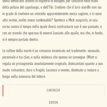
stella sembrano ansiosi di toglierle le indagini, per lasciarle nelle mani
della polizia del capoluogo, o dell’Fbi. Credono che il loro sceriffo non sia
in grado di risolvere un omicidio apparentemente senza ragione, o ci sono
altri motivi, molto meno confessabili? Spetterà a Mick scoprirlo, in una
corsa contro il tempo nella quale dovrà confrontarsi con il suo passato, e
con un mondo che sperava di essersi lasciato alle spalle, ma che, in fondo,
si è sempre portato dentro.
Le colline della morte è un romanzo incentrato sul tradimento: sessuale,
personale e tra clan; e sulla violenza che spesso ne consegue. Offutt ci
regala un protagonista assolutamente originale, disincantato quanto a suo
modo romantico, duro e fragile, laconico e onesto, destinato a restare a
lungo nella memoria del lettore.
CARTACEO
EBOOK