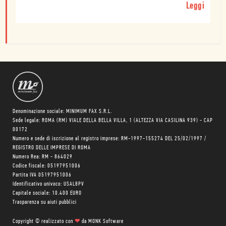
Leggi
Denominazione sociale: MINIMUM FAX S.R.L.
Sede legale: ROMA (RM) VIALE DELLA BELLA VILLA, 1 (ALTEZZA VIA CASILINA 939) - CAP
00172
Numero e sede di iscrizione al registro imprese: RM-1997-155274 DEL 25/02/1997 /
REGISTRO DELLE IMPRESE DI ROMA
Numero Rea: RM - 864029
Codice fiscale: 05197951006
Partita IVA 05197951006
Identificativo univoco: USAL8PV
Capitale sociale: 10.400 EURO
Trasparenza su aiuti pubblici
Copyright © realizzato con
❤
da
MONK Software