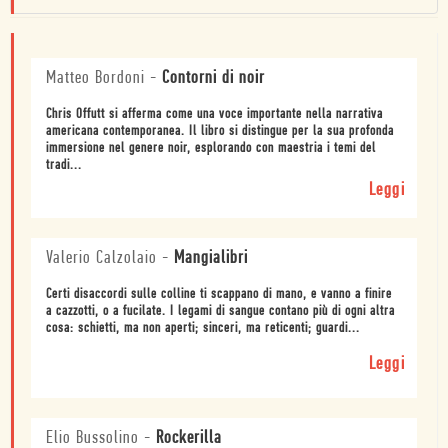
Matteo Bordoni
-
Contorni di noir
Chris Offutt si afferma come una voce importante nella narrativa
americana contemporanea. Il libro si distingue per la sua profonda
immersione nel genere noir, esplorando con maestria i temi del
tradi...
Leggi
Valerio Calzolaio
-
Mangialibri
Certi disaccordi sulle colline ti scappano di mano, e vanno a finire
a cazzotti, o a fucilate. I legami di sangue contano più di ogni altra
cosa: schietti, ma non aperti; sinceri, ma reticenti; guardi...
Leggi
Elio Bussolino
-
Rockerilla