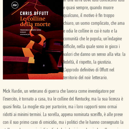
in una terra dove tutti conoscono tutti
e quasi sempre, quando muore
qualcuno, il motivo è fin troppo
chiaro; un uomo complicato, che ama
e odia le colline in cui è nato e la
comunità che le popola; un’indagine
difficile, nella quale sono in gioco i
valori che danno un senso alla vita: la
fedeltà, il rispetto, la giustizia.
L’approdo definitivo di Offutt nel
territorio del noir letterario.
Mick Hardin, un veterano di guerra che lavora come investigatore per
l’esercito, è tornato a casa, tra le colline del Kentucky, ma la sua licenza è
quasi finita. La moglie sta per partorire, ma i loro rapporti sono ormai
ridotti ai minimi termini. La sorella, appena nominata sceriffo, è alle prese
con il suo primo caso di omicidio, ma i politici che le hanno consegnato la