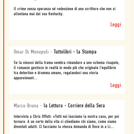
II crime senza speranza né redenzione di uno scrittore che non si
allontana mai dal suo Kentucky.
Leggi
Omar Di Monopoli
-
Tuttolibri - la Stampa
Se la sinossi della trama sembra rimandare a uno schema risaputo,
il romanzo gestisce in realtà in modo più che originale l'equilibrio
tra detection e dramma umano, regalandoci una storia
appassionant...
Leggi
Marco Bruna
-
la Lettura - Corriere della Sera
Intervista a Chris Offutt: «Tutti noi lasciamo la nostra casa, per poi
tornare. A un certo della vita ci chiediamo chi siamo, come siamo
diventati adulti. Ci facciamo la stessa domanda di Once in a Li...