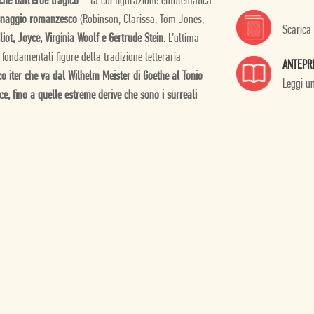
che dall’eroe tragico
– la cui figurazione emblematica
sonaggio romanzesco
(Robinson, Clarissa, Tom Jones,
Scarica
iot, Joyce, Virginia Woolf e Gertrude Stein
. L’ultima
 fondamentali figure della tradizione letteraria
ANTEPR
co iter che va dal Wilhelm Meister di Goethe al Tonio
Leggi u
, fino a quelle estreme derive che sono i surreali