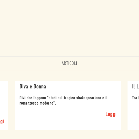
ARTICOLI
Diva e Donna
Il 
Divi che leggono "studi sul tragico shakespeariano e il
Tra 
romanzesco moderno".
Leggi
gi