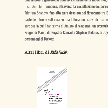
una singolare genealogia delle ibride forme della modernità, 
resta Amleto –
conduce, attraverso la costellazione del per
Tristram Shandy),
fino alla terra desolata del Novecento tra El
parte del libro si sofferma su una lettura innovativa di alcune
europea in cui il fantasma di Amleto si reincarna:
un eccentri
Kröger di Mann, da Heyst di Conrad a Stephen Dedalus di Joyce
personaggi di Beckett
.
Altri libri di
:
Nadia Fusini