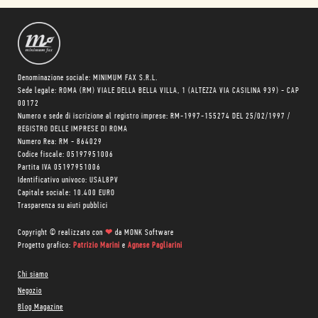
Denominazione sociale: MINIMUM FAX S.R.L.
Sede legale: ROMA (RM) VIALE DELLA BELLA VILLA, 1 (ALTEZZA VIA CASILINA 939) - CAP
00172
Numero e sede di iscrizione al registro imprese: RM-1997-155274 DEL 25/02/1997 /
REGISTRO DELLE IMPRESE DI ROMA
Numero Rea: RM - 864029
Codice fiscale: 05197951006
Partita IVA 05197951006
Identificativo univoco: USAL8PV
Capitale sociale: 10.400 EURO
Trasparenza su aiuti pubblici
Copyright © realizzato con
❤
da
MONK Software
Progetto grafico:
Patrizio Marini
e
Agnese Pagliarini
Chi siamo
Negozio
Blog Magazine