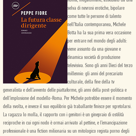
Roma, megalomane, assediato da una
selva di nevrosi erotiche, bipolare
come tutte le persone di talento
nell’Italia contemporanea, Michele
Botta ha la sua prima vera occasione
per entrare nel mondo degli adulti:
viene assunto da una giovane e
dinamica società di produzione
televisiva. Sono gli anni Dieci del terzo
millennio: gli anni del precariato
culturale, della fine della tv
generalista e dell’avvento delle piattaforme, gli anni della post-politica e
dell’implosione del modello-Roma. Per Michele potrebbe essere il momento
della svolta, e invece il suo equilibrio già traballante finisce per sgretolarsi.
La ragazza lo molla, il rapporto con i genitori è un ginepraio di ostilità
reciproche in cui ogni nodo è ormai arrivato al pettine, e l’emancipazione
professionale è una fiction milionaria su un mitologico regista porno degli