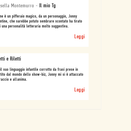
sella Montemurro
-
Il mio Tg
e è un pifferaio magico, da un personaggio, Jonny
ntine, che sarebbe potuto sembrare scontato ha tirato
i una personalità letteraria molto suggestiva.
Leggi
tti e Riletti
il suo linguaggio infantile corrotto da frasi prese in
tito dal mondo dello show-biz, Jonny mi si è attaccato
raccio e allanima.
Leggi