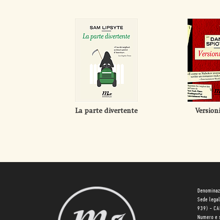
La parte divertente
Version
Denominaz
Sede lega
939) - C
Numero e 