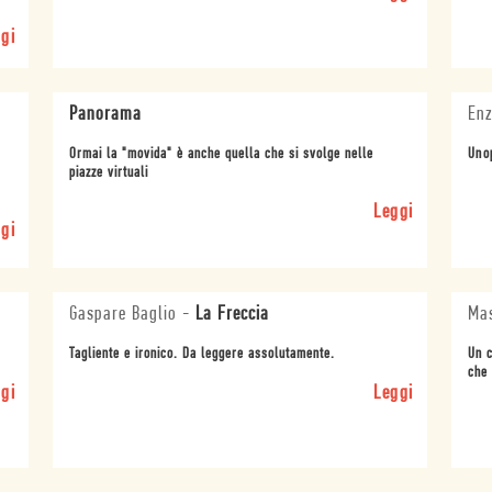
gi
Panorama
Enz
Ormai la "movida" è anche quella che si svolge nelle
Uno
piazze virtuali
Leggi
gi
Gaspare Baglio
-
La Freccia
Mas
Tagliente e ironico. Da leggere assolutamente.
Un c
che 
gi
Leggi