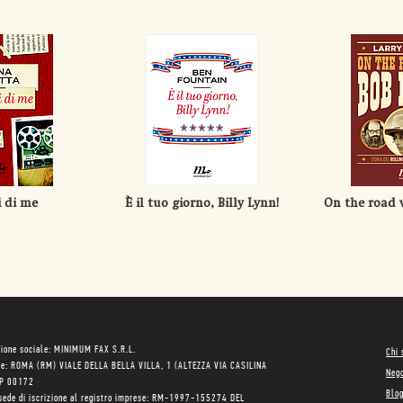
i di me
È il tuo giorno, Billy Lynn!
On the road 
ione sociale: MINIMUM FAX S.R.L.
Chi
le: ROMA (RM) VIALE DELLA BELLA VILLA, 1 (ALTEZZA VIA CASILINA
Neg
AP 00172
Blo
sede di iscrizione al registro imprese: RM-1997-155274 DEL