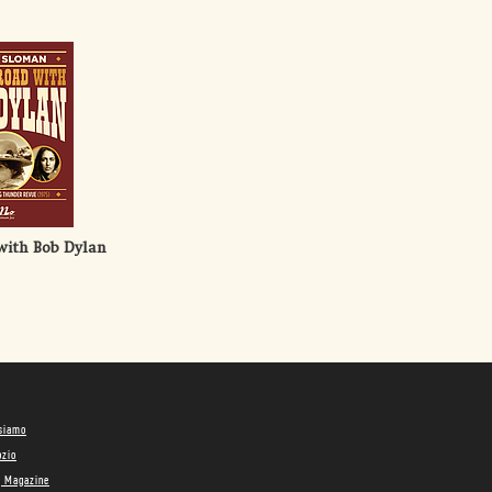
with Bob Dylan
 siamo
ozio
g Magazine