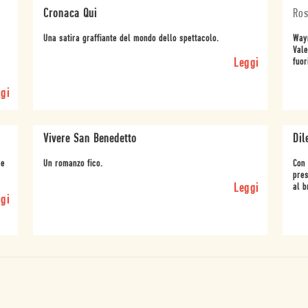
Cronaca Qui
Ros
Una satira graffiante del mondo dello spettacolo.
Wayn
Vale
Leggi
fuor
gi
Vivere San Benedetto
Dile
 e
Un romanzo fico.
Con 
pres
Leggi
al b
gi