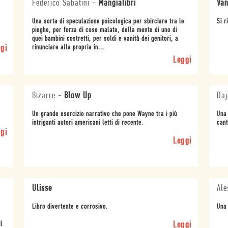
Federico Sabatini
-
Mangialibri
Van
Una sorta di speculazione psicologica per sbirciare tra le
Si r
pieghe, per forza di cose malate, della mente di uno di
quei bambini costretti, per soldi e vanità dei genitori, a
gi
rinunciare alla propria in...
Leggi
Bizarre
-
Blow Up
Daj
Un grande esercizio narrativo che pone Wayne tra i più
Una 
intriganti autori americani letti di recente.
cant
gi
Leggi
Ulisse
Ale
Libro divertente e corrosivo.
Una 
il
Leggi