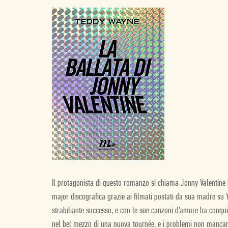
Il protagonista di questo romanzo si chiama Jonny Valentine 
major discografica grazie ai filmati postati da sua madre su Y
strabiliante successo, e con le sue canzoni d’amore ha conqui
nel bel mezzo di una nuova tournée, e i problemi non mancan