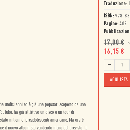
Traduzione:
ISBN:
978-88
Pagine:
402
Pubblicazion
17,00
€
-
16,15
€
ACQUISTA
ha undici anni ed è già una popstar: scoperto da una
ouTube, ha già all’attivo un disco e un tour di
stato milioni di preadolescenti americane. Ma ora è
o: il nuovo album sta vendendo meno del previsto, la