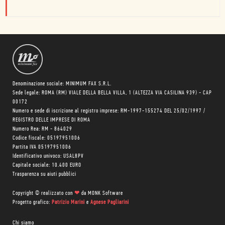
Denominazione sociale: MINIMUM FAX S.R.L.
Sede legale: ROMA (RM) VIALE DELLA BELLA VILLA, 1 (ALTEZZA VIA CASILINA 939) - CAP
00172
Numero e sede di iscrizione al registro imprese: RM-1997-155274 DEL 25/02/1997 /
REGISTRO DELLE IMPRESE DI ROMA
Numero Rea: RM - 864029
Codice fiscale: 05197951006
Partita IVA 05197951006
Identificativo univoco: USAL8PV
Capitale sociale: 10.400 EURO
Trasparenza su aiuti pubblici
Copyright © realizzato con
❤
da
MONK Software
Progetto grafico:
Patrizio Marini
e
Agnese Pagliarini
Chi siamo