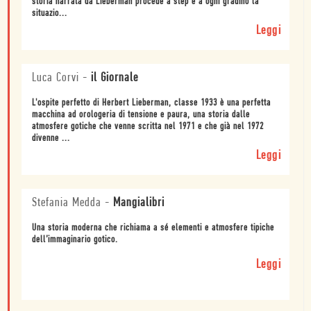
storia narrata da Lieberman procede a step e a ogni gradino la
situazio...
Leggi
Luca Corvi
-
il Giornale
L'ospite perfetto di Herbert Lieberman, classe 1933 è una perfetta
macchina ad orologeria di tensione e paura, una storia dalle
atmosfere gotiche che venne scritta nel 1971 e che già nel 1972
divenne ...
Leggi
Stefania Medda
-
Mangialibri
Una storia moderna che richiama a sé elementi e atmosfere tipiche
dell’immaginario gotico.
Leggi