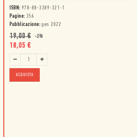
ISBN:
978-88-3389-321-1
Pagine:
356
Pubblicazione:
gen 2022
19,00
€
-
5
%
18,05
€
ACQUISTA