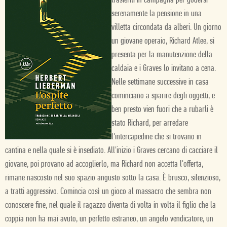
trasferiti in campagna per godersi
serenamente la pensione in una
villetta circondata da alberi. Un giorno
un giovane operaio, Richard Atlee, si
presenta per la manutenzione della
caldaia e i Graves lo invitano a cena.
Nelle settimane successive in casa
cominciano a sparire degli oggetti, e
ben presto vien fuori che a rubarli è
stato Richard, per arredare
l'intercapedine che si trovano in
cantina e nella quale si è insediato. All'inizio i Graves cercano di cacciare il
giovane, poi provano ad accoglierlo, ma Richard non accetta l'offerta,
rimane nascosto nel suo spazio angusto sotto la casa. È brusco, silenzioso,
a tratti aggressivo. Comincia così un gioco al massacro che sembra non
conoscere fine, nel quale il ragazzo diventa di volta in volta il figlio che la
coppia non ha mai avuto, un perfetto estraneo, un angelo vendicatore, un