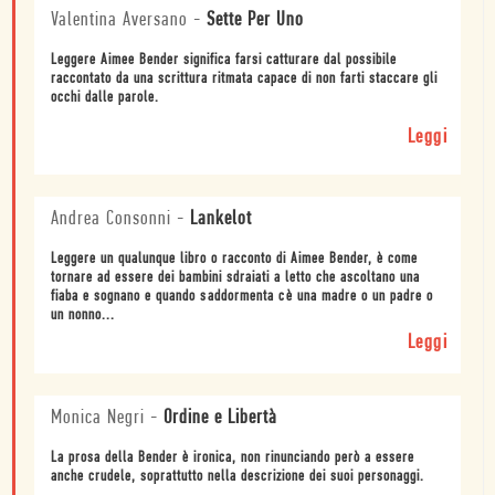
Valentina Aversano
-
Sette Per Uno
Leggere Aimee Bender significa farsi catturare dal possibile
raccontato da una scrittura ritmata capace di non farti staccare gli
occhi dalle parole.
Leggi
Andrea Consonni
-
Lankelot
Leggere un qualunque libro o racconto di Aimee Bender, è come
tornare ad essere dei bambini sdraiati a letto che ascoltano una
fiaba e sognano e quando saddormenta cè una madre o un padre o
un nonno...
Leggi
Monica Negri
-
Ordine e Libertà
La prosa della Bender è ironica, non rinunciando però a essere
anche crudele, soprattutto nella descrizione dei suoi personaggi.