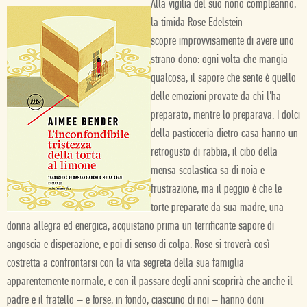
Alla
vigilia
del
suo
nono
compleanno,
la
timida
Rose
Edelstein
scopre improvvisamente
di
avere
uno
strano
dono:
ogni
volta
che
mangia
qualcosa,
il
sapore
che
sente
è
quello
delle
emozioni
provate
da
chi
l’ha
preparato,
mentre
lo
preparava.
I
dolci
della
pasticceria
dietro
casa
hanno
un
retrogusto
di
rabbia,
il cibo
della
mensa
scolastica
sa
di
noia
e
frustrazione;
ma
il
peggio
è
che
le
torte
preparate
da
sua
madre,
una
donna
allegra
ed
energica,
acquistano
prima
un
terrificante
sapore
di
angoscia
e
disperazione,
e
poi
di
senso
di
colpa.
Rose
si
troverà
così
costretta
a
confrontarsi
con
la
vita
segreta
della
sua
famiglia
apparentemente
normale,
e
con
il
passare
degli
anni
scoprirà
che
anche
il
padre
e il
fratello
–
e
forse,
in
fondo,
ciascuno
di
noi
–
hanno
doni