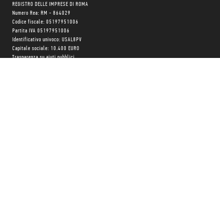
REGISTRO DELLE IMPRESE DI ROMA
Numero Rea: RM - 864029
Codice fiscale: 05197951006
Partita IVA 05197951006
Identificativo univoco: USAL8PV
Capitale sociale: 10.400 EURO
Trasparenza su aiuti pubblici
Copyright © realizzato con
❤
da
MONK Software
Progetto grafico:
Patrizio Marini
e
Agnese Pagliarini
Chi siamo
Negozio
Blog Magazine
Blog Daily
Privacy Policy
Cookie Policy
CONTATTACI:
06 333.65.45
•
06 333.65.53
Email:
info@minimumfax.com