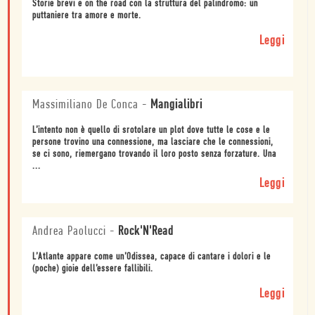
Storie brevi e on the road con la struttura del palindromo: un
puttaniere tra amore e morte.
Leggi
Massimiliano De Conca
-
Mangialibri
L’intento non è quello di srotolare un plot dove tutte le cose e le
persone trovino una connessione, ma lasciare che le connessioni,
se ci sono, riemergano trovando il loro posto senza forzature. Una
...
Leggi
Andrea Paolucci
-
Rock'N'Read
L’Atlante appare come un’Odissea, capace di cantare i dolori e le
(poche) gioie dell’essere fallibili.
Leggi