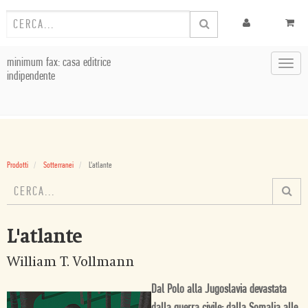
minimum fax: casa editrice
Toggl
indipendente
navig
Prodotti
Sotterranei
L'atlante
L'atlante
William T. Vollmann
Dal Polo alla Jugoslavia devastata