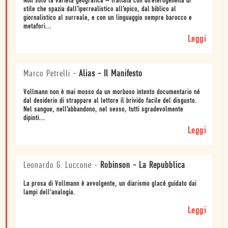
Non solo la varietà geografica – trattata con un’eterogeneità di
stile che spazia dall’iperrealistico all’epico, dal biblico al
giornalistico al surreale, e con un linguaggio sempre barocco e
metafori...
Leggi
Marco Petrelli
-
Alias - Il Manifesto
Vollmann non è mai mosso da un morboso intento documentario né
dal desiderio di strappare al lettore il brivido facile del disgusto.
Nel sangue, nell’abbandono, nel sesso, tutti sgradevolmente
dipinti...
Leggi
Leonardo G. Luccone
-
Robinson - La Repubblica
La prosa di Vollmann è avvolgente, un diarismo glacé guidato dai
lampi dell'analogia.
Leggi