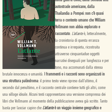
dalla guerra civile; dalla Somalia alle
autostrade americane, dalla
Thailandia a Pompei: non c’è quasi
terra o contesto umano che William
Vollmann non abbia esplorato e
raccontato
.
L’atlante
è, letteralmente,
la cronistoria di questa erranza
continua e irrequieta, ricostruita
attraverso cinquantadue oggetti
narrativi diseguali per lunghezza e per
tono, ma accomunati dalla stessa
brutale innocenza e umanità.
I frammenti e i racconti sono organizzati in
una struttura palindroma
: il primo testo viene ripreso dall’ultimo, il
secondo dal penultimo, e il racconto centrale contiene tutti gli altri, come
una silloge ideale. Alcuni testi rappresentano una versione compressa dei
libri che Vollmann al momento della pubblicazione aveva già scritto. Tanto
basta per lasciar capire che
L’atlante
è un viaggio insieme geografico e