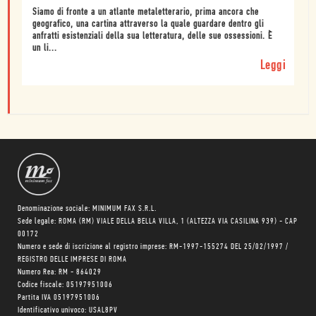
Siamo di fronte a un atlante metaletterario, prima ancora che
geografico, una cartina attraverso la quale guardare dentro gli
anfratti esistenziali della sua letteratura, delle sue ossessioni. È
un li...
Leggi
Denominazione sociale: MINIMUM FAX S.R.L.
Sede legale: ROMA (RM) VIALE DELLA BELLA VILLA, 1 (ALTEZZA VIA CASILINA 939) - CAP
00172
Numero e sede di iscrizione al registro imprese: RM-1997-155274 DEL 25/02/1997 /
REGISTRO DELLE IMPRESE DI ROMA
Numero Rea: RM - 864029
Codice fiscale: 05197951006
Partita IVA 05197951006
Identificativo univoco: USAL8PV