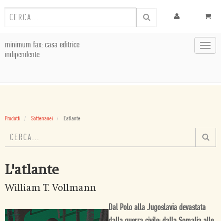
minimum fax: casa editrice
Toggl
indipendente
navig
Prodotti
Sotterranei
L'atlante
L'atlante
William T. Vollmann
Dal Polo alla Jugoslavia devastata