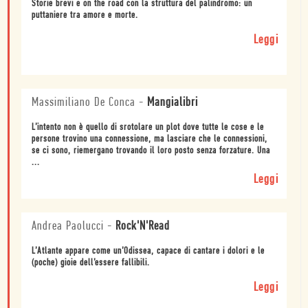
Storie brevi e on the road con la struttura del palindromo: un
puttaniere tra amore e morte.
Leggi
Massimiliano De Conca
-
Mangialibri
L’intento non è quello di srotolare un plot dove tutte le cose e le
persone trovino una connessione, ma lasciare che le connessioni,
se ci sono, riemergano trovando il loro posto senza forzature. Una
...
Leggi
Andrea Paolucci
-
Rock'N'Read
L’Atlante appare come un’Odissea, capace di cantare i dolori e le
(poche) gioie dell’essere fallibili.
Leggi