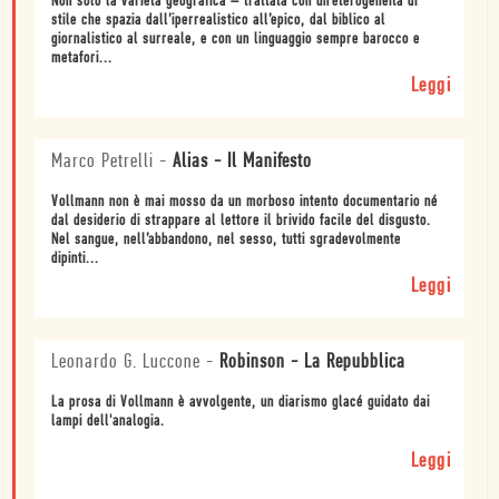
Non solo la varietà geografica – trattata con un’eterogeneità di
stile che spazia dall’iperrealistico all’epico, dal biblico al
giornalistico al surreale, e con un linguaggio sempre barocco e
metafori...
Leggi
Marco Petrelli
-
Alias - Il Manifesto
Vollmann non è mai mosso da un morboso intento documentario né
dal desiderio di strappare al lettore il brivido facile del disgusto.
Nel sangue, nell’abbandono, nel sesso, tutti sgradevolmente
dipinti...
Leggi
Leonardo G. Luccone
-
Robinson - La Repubblica
La prosa di Vollmann è avvolgente, un diarismo glacé guidato dai
lampi dell'analogia.
Leggi