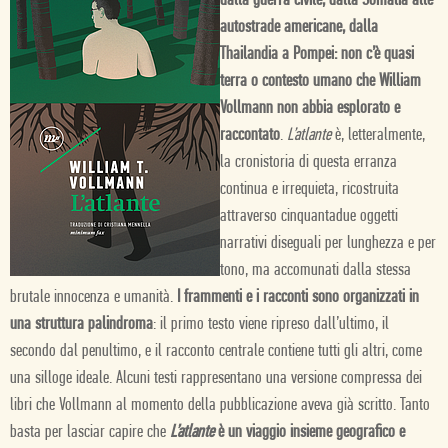
dalla guerra civile; dalla Somalia alle
autostrade americane, dalla
Thailandia a Pompei: non c’è quasi
terra o contesto umano che William
Vollmann non abbia esplorato e
raccontato
.
L’atlante
è, letteralmente,
la cronistoria di questa erranza
continua e irrequieta, ricostruita
attraverso cinquantadue oggetti
narrativi diseguali per lunghezza e per
tono, ma accomunati dalla stessa
brutale innocenza e umanità.
I frammenti e i racconti sono organizzati in
una struttura palindroma
: il primo testo viene ripreso dall’ultimo, il
secondo dal penultimo, e il racconto centrale contiene tutti gli altri, come
una silloge ideale. Alcuni testi rappresentano una versione compressa dei
libri che Vollmann al momento della pubblicazione aveva già scritto. Tanto
basta per lasciar capire che
L’atlante
è un viaggio insieme geografico e