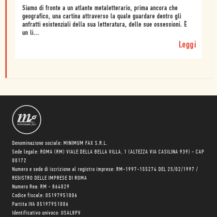
Siamo di fronte a un atlante metaletterario, prima ancora che
geografico, una cartina attraverso la quale guardare dentro gli
anfratti esistenziali della sua letteratura, delle sue ossessioni. È
un li...
Leggi
Denominazione sociale: MINIMUM FAX S.R.L.
Sede legale: ROMA (RM) VIALE DELLA BELLA VILLA, 1 (ALTEZZA VIA CASILINA 939) - CAP
00172
Numero e sede di iscrizione al registro imprese: RM-1997-155274 DEL 25/02/1997 /
REGISTRO DELLE IMPRESE DI ROMA
Numero Rea: RM - 864029
Codice fiscale: 05197951006
Partita IVA 05197951006
Identificativo univoco: USAL8PV