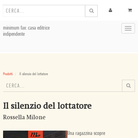
minimum fax: casa editrice
Toggl
indipendente
navig
Prodotti
Il silenzio del lottatore
Il silenzio del lottatore
Rossella Milone
Una ragazzina scopre