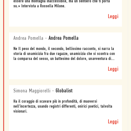
essere una montagna inaccessibile, ma un sentiero che ti porta
su.» Intervista a Rossella Milone.
Leggi
Andrea Pomella
-
Andrea Pomella
Ne Il peso del mondo, il secondo, bellissimo racconto, si narra la
storia di unamicizia fra due ragazze, unamicizia che si scontra con
la comparsa del sesso, un battesimo del dolore, unavventura di...
Leggi
Simona Maggiorelli
-
Globalist
Ha il coraggio di scavare più in profondità, di muoversi
nell'incertezza, usando registri differenti, onirici poetici, talvolta
visionari.
Leggi