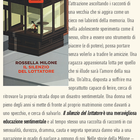
l’attrazione ascoltando i racconti di
una vecchia che si aggira come un
cieco nei labirinti della memoria. Una
bella adolescente sperimenta come il
sesso, oltre a essere uno strumento di
piacere (e di potere), possa portare
senza volerlo a tradire le amicizie. Una
ragazza appassionata lotta per quello
che si illude sarà l’amore della sua
vita. Un’altra, disposta a soffrire ma
soprattutto capace di ferire, cerca di
ritrovare la propria strada dopo un disastro sentimentale. Una donna nel
pieno degli anni si mette di fronte al proprio matrimonio come davanti a
uno specchio, e cerca di salvarlo.
Il silenzio del lottatore
è una meravigliosa
educazione sentimentale
e al tempo stesso una raccolta di racconti in cui
sensualità, durezza, dramma, cauta e segreta speranza danno vita a una
narrazione in grado di parlare a ognuno di noi. Nelle storie della Milone –