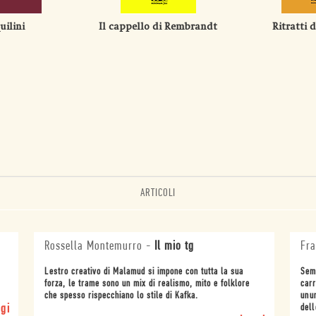
uilini
Il cappello di Rembrandt
Ritratti 
ARTICOLI
Rossella Montemurro
-
Il mio tg
Fra
Lestro creativo di Malamud si impone con tutta la sua
Semb
forza, le trame sono un mix di realismo, mito e folklore
carr
che spesso rispecchiano lo stile di Kafka.
unu
gi
dell