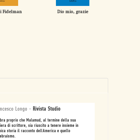
di Fidelman
Dio mio, grazie
Il 
ncesco Longo
-
Rivista Studio
ra proprio che Malamud, al termine della sua
iera di scrittore, sia riuscito a tenere insieme in
nica storia il racconto dellAmerica e quello
ebraismo.