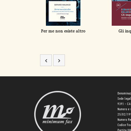
Per me non esiste altro
Gli inq
Denominaz
Sede lega
939) - C
Numero e 
25/02/19
Numero R
Codice fi
Partita I