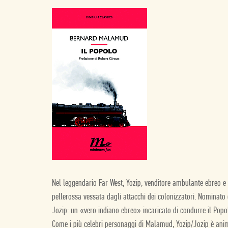
Nel leggendario Far West, Yozip, venditore ambulante ebreo e 
pellerossa vessata dagli attacchi dei colonizzatori. Nominato
Jozip: un «vero indiano ebreo» incaricato di condurre il Pop
Come i più celebri personaggi di Malamud, Yozip/Jozip è anim