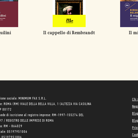
uilini
Il cappello di Rembrandt
Il m
ione sociale: MINIMUM FAX S.R.L.
Chi
le: ROMA (RM) VIALE DELLA BELLA VILLA, 1 (ALTEZZA VIA CASILINA
Neg
AP 00172
Blo
sede di iscrizione al registro imprese: RM-1997-155274 DEL
97 / REGISTRO DELLE IMPRESE DI ROMA
Blog
ea: RM - 864029
Priv
scale: 05197951006
Cook
VA 05197951006