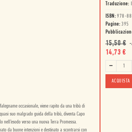
Traduzione:
ISBN:
978-88
Pagine:
395
Pubblicazion
15,50
€
-
14,73
€
ACQUISTA
falegname occasionale, viene rapito da una tribù di
 quasi suo malgrado guida della tribù, diventa Capo
olo nell’esodo verso una nuova Terra Promessa.
ato da buone intenzioni e destinato a scontrarsi con