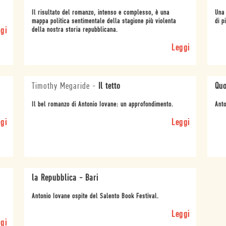
Il risultato del romanzo, intenso e complesso, è una
Una 
mappa politica sentimentale della stagione più violenta
di p
gi
della nostra storia repubblicana.
Leggi
Timothy Megaride
-
Il tetto
Quo
Il bel romanzo di Antonio Iovane: un approfondimento.
Anto
gi
Leggi
la Repubblica - Bari
Antonio Iovane ospite del Salento Book Festival.
Leggi
gi