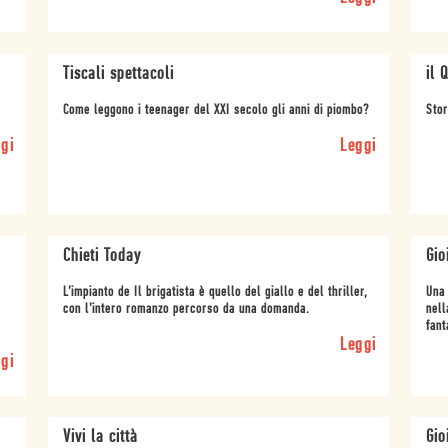
Tiscali spettacoli
il 
Come leggono i teenager del XXI secolo gli anni di piombo?
Stor
gi
Leggi
Chieti Today
Gio
L’impianto de Il brigatista è quello del giallo e del thriller,
Una 
con l’intero romanzo percorso da una domanda.
nell
fant
Leggi
gi
Vivi la città
Gio