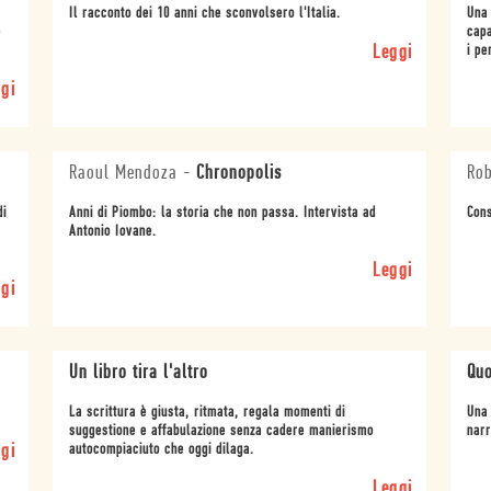
Il racconto dei 10 anni che sconvolsero l'Italia.
Una 
e
capa
Leggi
i pe
gi
Raoul Mendoza
-
Chronopolis
Rob
di
Anni di Piombo: la storia che non passa. Intervista ad
Cons
Antonio Iovane.
Leggi
gi
Un libro tira l'altro
Quo
La scrittura è giusta, ritmata, regala momenti di
Una 
suggestione e affabulazione senza cadere manierismo
narr
gi
autocompiaciuto che oggi dilaga.
Leggi