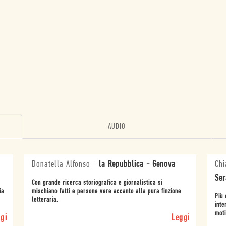
AUDIO
Donatella Alfonso
-
la Repubblica - Genova
Chi
Ser
Con grande ricerca storiografica e giornalistica si
ia
mischiano fatti e persone vere accanto alla pura finzione
Più 
letteraria.
inte
moti
gi
Leggi