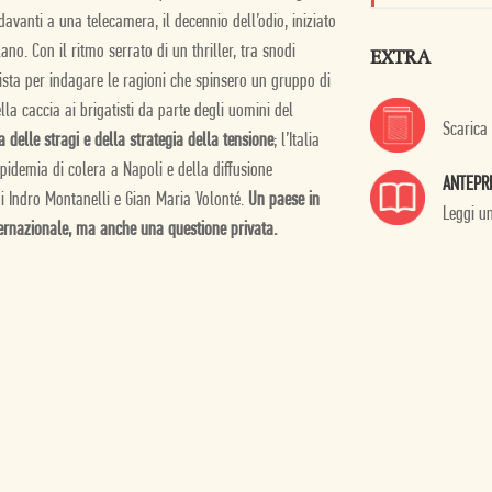
 davanti a una telecamera, il decennio dell’odio, iniziato
o. Con il ritmo serrato di un thriller, tra snodi
EXTRA
tista per indagare le ragioni che spinsero un gruppo di
lla caccia ai brigatisti da parte degli uomini del
Scarica
va delle stragi e della strategia della tensione
; l’Italia
’epidemia di colera a Napoli e della diffusione
ANTEPR
 di Indro Montanelli e Gian Maria Volonté.
Un paese in
Leggi u
nternazionale, ma anche una questione privata.