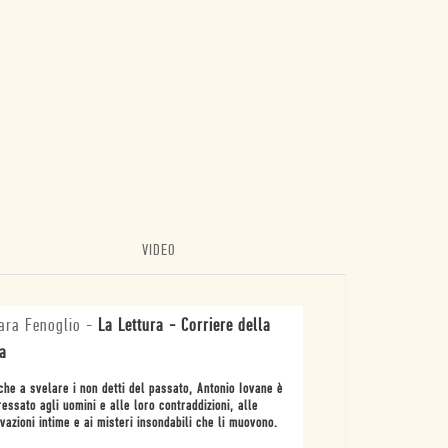
VIDEO
ara Fenoglio
-
La Lettura - Corriere della
a
che a svelare i non detti del passato, Antonio Iovane è
ressato agli uomini e alle loro contraddizioni, alle
vazioni intime e ai misteri insondabili che li muovono.