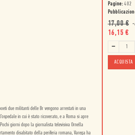
Pagine:
402
Pubblicazion
17,00
€
-
16,15
€
ACQUISTA
poeti due militanti delle Br vengono arrestati in una
’ospedale in cui è stato ricoverato, e a Roma si apre
ochi giorni dopo la giornalista televisiva Ornella
artamento disabitato della periferia romana, Varega ha