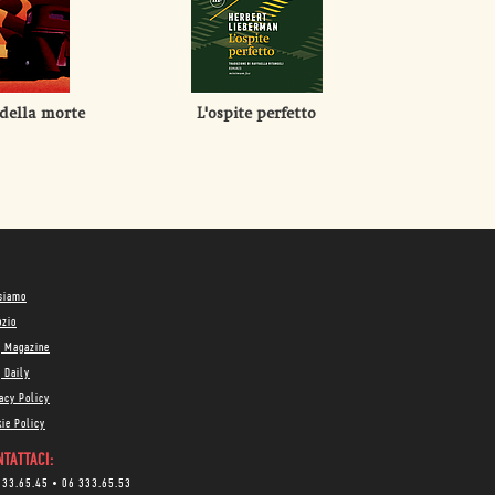
 della morte
L'ospite perfetto
 siamo
ozio
g Magazine
 Daily
acy Policy
ie Policy
TATTACI:
333.65.45
•
06 333.65.53