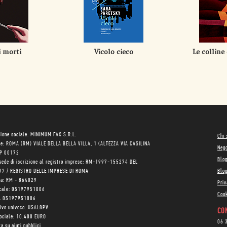
i morti
Vicolo cieco
Le colline
ione sociale: MINIMUM FAX S.R.L.
Chi
le: ROMA (RM) VIALE DELLA BELLA VILLA, 1 (ALTEZZA VIA CASILINA
Neg
AP 00172
Blo
sede di iscrizione al registro imprese: RM-1997-155274 DEL
97 / REGISTRO DELLE IMPRESE DI ROMA
Blog
ea: RM - 864029
Priv
scale: 05197951006
Cook
VA 05197951006
tivo univoco: USAL8PV
CON
sociale: 10.400 EURO
06 
a su aiuti pubblici