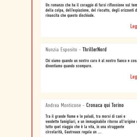
Un romanzo che ha il coraggio di farsi riflessione sul te
della colpa, dell’espiazione, del riscatto, degli orizzonti d
rinascita che questo dischiude.
Leg
Nunzia Esposito
-
ThrillerNord
Chi siamo quando un nostro caro è al nostro fianco e cos
diventiamo quando scompare.
Leg
Andrea Monticone
-
Cronaca qui Torino
Tra il grande fiume e le paludi, tra morsi di cani e
vendette famigliari, e un immaginabile ritorno all'origine 
tutto quel viaggio che è la vita, in una struggente
circolarità, Gautreaux regala un ...