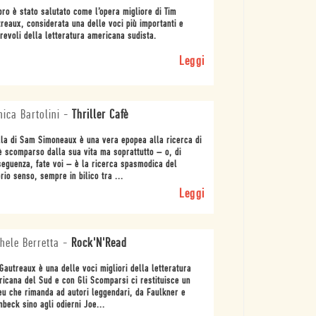
ibro è stato salutato come l’opera migliore di Tim
reaux, considerata una delle voci più importanti e
revoli della letteratura americana sudista.
Leggi
ica Bartolini
-
Thriller Cafè
la di Sam Simoneaux è una vera epopea alla ricerca di
è scomparso dalla sua vita ma soprattutto – o, di
eguenza, fate voi – è la ricerca spasmodica del
rio senso, sempre in bilico tra ...
Leggi
hele Berretta
-
Rock'N'Read
Gautreaux è una delle voci migliori della letteratura
icana del Sud e con Gli Scomparsi ci restituisce un
eu che rimanda ad autori leggendari, da Faulkner e
nbeck sino agli odierni Joe...