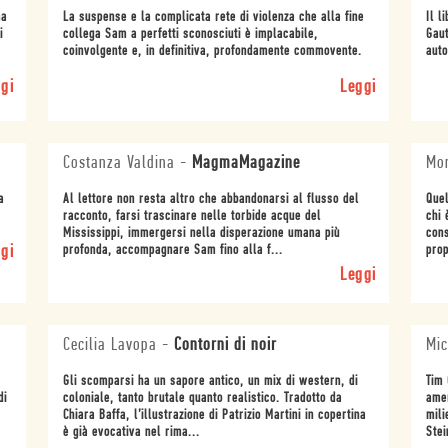
ma
La suspense e la complicata rete di violenza che alla fine
Il l
i
collega Sam a perfetti sconosciuti è implacabile,
Gaut
coinvolgente e, in definitiva, profondamente commovente.
auto
gi
Leggi
Costanza Valdina
-
MagmaMagazine
Mon
a
Al lettore non resta altro che abbandonarsi al flusso del
Quel
racconto, farsi trascinare nelle torbide acque del
chi 
Mississippi, immergersi nella disperazione umana più
cons
gi
profonda, accompagnare Sam fino alla f...
prop
Leggi
Cecilia Lavopa
-
Contorni di noir
Mic
Gli scomparsi ha un sapore antico, un mix di western, di
Tim 
di
coloniale, tanto brutale quanto realistico. Tradotto da
amer
Chiara Baffa, l’illustrazione di Patrizio Martini in copertina
mili
è già evocativa nel rima...
Stei