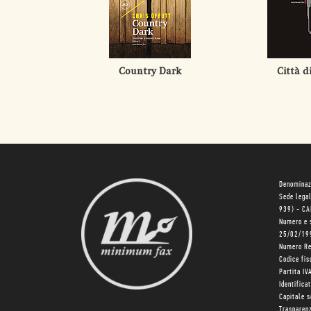
Country Dark
Città d
Denominaz
Sede lega
939) - C
Numero e 
25/02/19
Numero R
Codice fi
Partita I
Identifica
Capitale 
Trasparenz