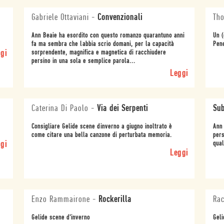
Gabriele Ottaviani
-
Convenzionali
Tho
Ann Beaie ha esordito con questo romanzo quarantuno anni
Un (
fa ma sembra che labbia scrio domani, per la capacità
Pene
gi
sorprendente, magnifica e magnetica di racchiudere
persino in una sola e semplice parola...
Leggi
Caterina Di Paolo
-
Via dei Serpenti
Sub
Consigliare Gelide scene dinverno a giugno inoltrato è
Ann 
come citare una bella canzone di perturbata memoria.
pers
gi
qual
Leggi
Enzo Rammairone
-
Rockerilla
Rac
Gelide scene d'inverno
Geli