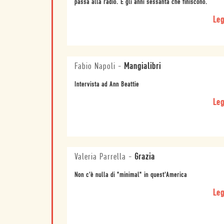
passa alla radio. E gli anni sessanta che finiscono.
Leg
Fabio Napoli
-
Mangialibri
Intervista ad Ann Beattie
Leg
Valeria Parrella
-
Grazia
Non c'è nulla di "minimal" in quest'America
Leg