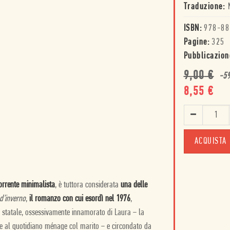
Traduzione:
ISBN:
978-88
Pagine:
325
Pubblicazion
9,00
€
-
5
8,55
€
ACQUISTA
corrente minimalista
, è tuttora considerata
una delle
d’inverno
,
il romanzo con cui esordì nel 1976
,
io statale, ossessivamente innamorato di Laura − la
re al quotidiano ménage col marito − e circondato da