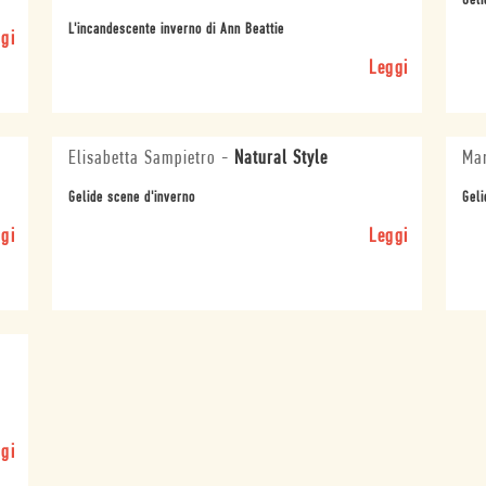
Geli
L'incandescente inverno di Ann Beattie
gi
Leggi
Elisabetta Sampietro
-
Natural Style
Mar
Gelide scene d'inverno
Geli
gi
Leggi
gi