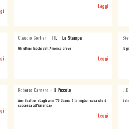
Leggi
gi
Claudio Gorlier
-
TTL - La Stampa
Ste
Gli ultimi fuochi dell'America breve
Il g
gi
Leggi
Roberto Carnero
-
Il Piccolo
J.D
Ann Beattie: «Dagli anni '70 Obama è la miglior cosa che è
Geli
successa all'America»
gi
Leggi