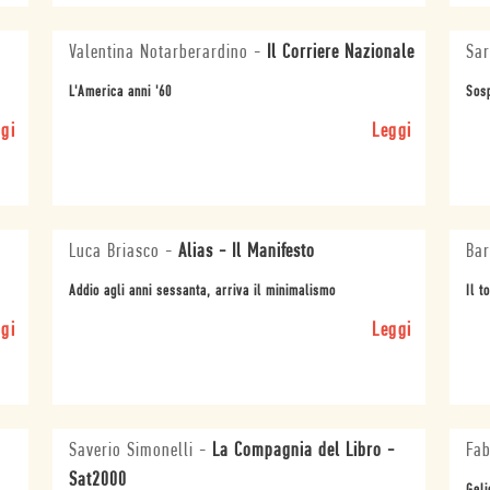
Valentina Notarberardino
-
Il Corriere Nazionale
Sar
L'America anni '60
Sosp
gi
Leggi
Luca Briasco
-
Alias - Il Manifesto
Bar
Addio agli anni sessanta, arriva il minimalismo
Il t
gi
Leggi
Saverio Simonelli
-
La Compagnia del Libro -
Fab
Sat2000