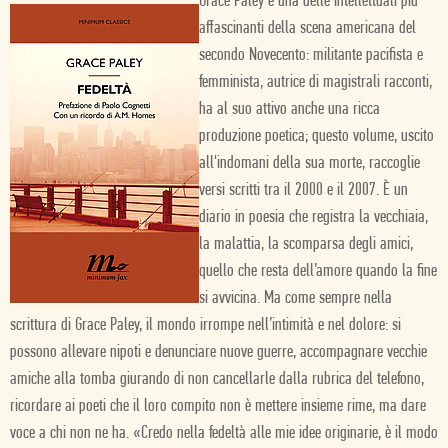
Grace Paley è una delle intellettuali più
affascinanti della scena americana del
secondo Novecento: militante pacifista e
femminista, autrice di magistrali racconti,
ha al suo attivo anche una ricca
produzione poetica; questo volume, uscito
all'indomani della sua morte, raccoglie
versi scritti tra il 2000 e il 2007. È un
diario in poesia che registra la vecchiaia,
la malattia, la scomparsa degli amici,
quello che resta dell’amore quando la fine
si avvicina. Ma come sempre nella
scrittura di Grace Paley, il mondo irrompe nell’intimità e nel dolore: si
possono allevare nipoti e denunciare nuove guerre, accompagnare vecchie
amiche alla tomba giurando di non cancellarle dalla rubrica del telefono,
ricordare ai poeti che il loro compito non è mettere insieme rime, ma dare
voce a chi non ne ha. «Credo nella fedeltà alle mie idee originarie, è il modo