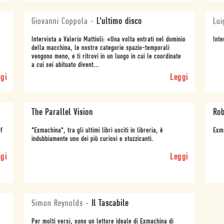
Giovanni Coppola
-
L'ultimo disco
Lui
Intervista a Valerio Mattioli: «Una volta entrati nel dominio
Inte
della macchina, le nostre categorie spazio-temporali
vengono meno, e ti ritrovi in un luogo in cui le coordinate
a cui sei abituato divent...
gi
Leggi
The Parallel Vision
Rob
f
“Exmachina“, tra gli ultimi libri usciti in libreria, è
Exma
indubbiamente uno dei più curiosi e stuzzicanti.
gi
Leggi
Simon Reynolds
-
Il Tascabile
Per molti versi, sono un lettore ideale di Exmachina di