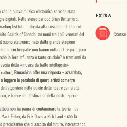
zò che la nuova musica elettronica sarebbe stata
EXTRA
ie digitali. Nello stesso periodo Brian Behlenford,
ailing list tutta dedicata alla cosiddetta Intelligent
Scarica
ito Boards of Canada: tre nomi tra i più venerati del
el suono elettronico nato dalla grande stagione
nti, le cui biografie non hanno nulla del respiro epico
rché la loro influenza è tanto cruciale? A trent'anni da
 nascita della «musica da ballo intelligente»
 culture,
Exmachina offre una risposta - azzardata,
 leggere le parabole di questi artisti come tre
 dell'algoritmo nella quiete delle nostre camerette,
co, e finisce con l'estinzione della nostra specie.
attioli non ha paura di contaminare la teoria
- da
 Mark Fisher, da Erik Davis a Nick Land -
con la
to precisissimo che ci ascolta dal futuro, intercettando