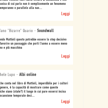
usica di cui parlo non è semplicemente un fenomeno
emporaneo o parallelo alla nas...
Leggi
fano "Bizarre" Quario
-
Soundwall
ndo Mattioli questo potrebbe essere lo step decisivo
favorire un passaggio che porti l’uomo a essere meno
no e più macchina
Leggi
chele Lupo
-
Albi online
che conta nel libro di Mattioli, imperdibile per i cultori
genere, è la capacità di mostrare come queste
che siano (state?) il luogo in cui pare essersi incisa
scansione temporale deci...
Leggi