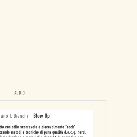
AUDIO
fano I. Bianchi
-
Blow Up
tto con stile scorrevole e piacevolmente "rock"
izzando metodi e tecniche di pura qualità d.o.c.g. nerd,