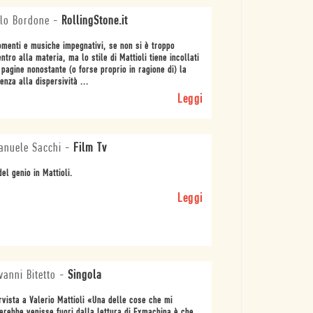
rlo Bordone
-
RollingStone.it
menti e musiche impegnativi, se non si è troppo
ntro alla materia, ma lo stile di Mattioli tiene incollati
 pagine nonostante (o forse proprio in ragione di) la
enza alla dispersività ...
Leggi
anuele Sacchi
-
Film Tv
del genio in Mattioli.
Leggi
vanni Bitetto
-
Singola
rvista a Valerio Mattioli «Una delle cose che mi
erebbe venisse fuori dalla lettura di Exmachina è che