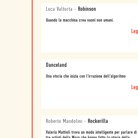
Luca Valtorta
-
Robinson
Quando la macchina crea suoni non umani.
Leg
Danceland
Una storia che inizia con l'irruzione dell'algoritmo
Leg
Roberto Mandolini
-
Rockerilla
Valerio Mattioli trova un modo intelligente per parlare di
tre artisti della Warp che hanno fatto la storia della