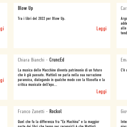
Blow Up
Ca
Tra i libri del 2022 per Blow Up.
Argo
adde
gi
Leggi
alle
tend
Chiara Bianchi
-
CruncEd
Em
La musica delle Macchine diventa patrimonio di un futuro
C'è 
che è già passato. Mattioli ne parla nella sua narrazione
gi
paranoica, dialogando in qualche modo con la filosofia e la
critica musicale dell’epo...
Leggi
Franco Zanetti
-
Rockol
Gio
Quel che fa la differenza fra "Ex Machina" e la maggior
Inte
parte dei libri che leggo per recensirli è che Mattioli
piac