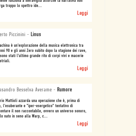
sieme funziona a meraviglia allorché la narrativa non
rga troppo lo spettro ide...
Leggi
erto Piccinini
-
Linus
china è un'esplorazione della musica elettronica tra
anni 90 e gli anni Zero subito dopo la stagione dei rave,
sono stati l'ultimo grande rito di corpi vivi e macerie
striali.
Leggi
ssandro Besselva Averame
-
Rumore
rio Mattioli azzarda una operazione che è, prima di
o, l'esuberante e "iper-esergetico" tentativo di
ontare il non raccontabile, ovvero un universo sonoro,
lo nato in seno alla Warp, c...
Leggi