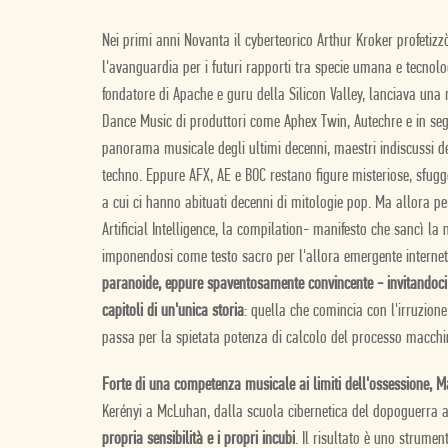
Nei primi anni Novanta il cyberteorico Arthur Kroker profetiz
l'avanguardia per i futuri rapporti tra specie umana e tecnolog
fondatore di Apache e guru della Silicon Valley, lanciava una m
Dance Music di produttori come Aphex Twin, Autechre e in segu
panorama musicale degli ultimi decenni, maestri indiscussi d
techno. Eppure AFX, AE e BOC restano figure misteriose, sfugge
a cui ci hanno abituati decenni di mitologie pop. Ma allora pe
Artificial Intelligence, la compilation- manifesto che sancì la
imponendosi come testo sacro per l'allora emergente internet
paranoide, eppure spaventosamente convincente - invitandoci a
capitoli di un'unica storia
: quella che comincia con l'irruzione
passa per la spietata potenza di calcolo del processo macchini
Forte di una competenza musicale ai limiti dell'ossessione, M
Kerényi a McLuhan, dalla scuola cibernetica del dopoguerra a
propria sensibilità e i propri incubi
. Il risultato è uno strumen