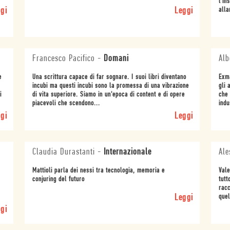
l'in
gi
Leggi
alla
Francesco Pacifico
-
Domani
Alb
e
Una scrittura capace di far sognare. I suoi libri diventano
Exma
incubi ma questi incubi sono la promessa di una vibrazione
gli 
i
di vita superiore. Siamo in un'epoca di content e di opere
che 
piacevoli che scendono...
indu
gi
Leggi
Claudia Durastanti
-
Internazionale
Ale
Mattioli parla dei nessi tra tecnologia, memoria e
Vale
conjuring del futuro
tutt
racc
Leggi
quel
gi