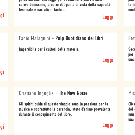
scrive benissimo, proprio dal punto di vista della capacità
la m
lessicale e narrativa: tanto...
cont
gi
Leggi
Fabio Malagnini
-
Pulp Quotidiano dei libri
Ste
Imperdibile per i cultori della materia.
Seco
per 
Leggi
uma
gi
Cristiano Inguglia
-
The New Noise
Mi
Gli spiriti guida di questo viaggio sono la passione per la
Ciò 
musica e soprattutto la paranoia, stato d’animo prevalente
del 
durante il concepimento del libro.
musi
una 
Leggi
gi