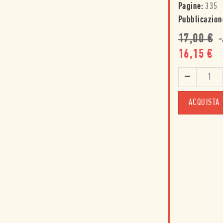
Pagine:
335
Pubblicazion
17,00
€
-
16,15
€
ACQUISTA