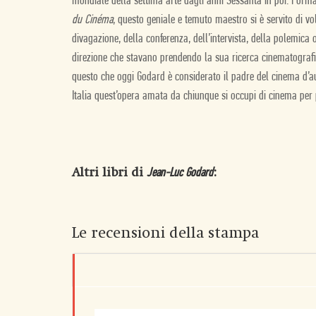
mondiale della settima arte dagli anni Sessanta in poi. Forma
du Cinéma
, questo geniale e temuto maestro si è servito di vol
divagazione, della conferenza, dell’intervista, della polemica o
direzione che stavano prendendo la sua ricerca cinematografic
questo che oggi Godard è considerato il padre del cinema d’au
Italia quest’opera amata da chiunque si occupi di cinema per 
Altri libri di
:
Jean-Luc Godard
Le recensioni della stampa