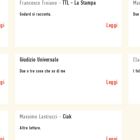
Francesco Troiano
-
TTL - La Stampa
Mar
Godard si racconta.
Due 
gi
Leggi
Giudizio Universale
Cla
Due o tre cose che so di me
I fo
gi
Leggi
Massimo Lastrucci
-
Ciak
Altre letture.
gi
Leggi