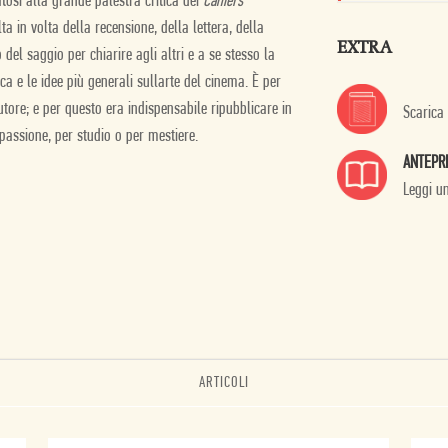
tosi alla grande palestra critica dei
Cahiers
ta in volta della recensione, della lettera, della
EXTRA
 del saggio per chiarire agli altri e a se stesso la
a e le idee più generali sullarte del cinema. È per
tore; e per questo era indispensabile ripubblicare in
Scarica
passione, per studio o per mestiere.
ANTEPR
Leggi u
ARTICOLI