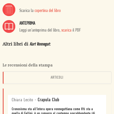
Scarica la
copertina del libro
ANTEPRIMA
Leggi un'anteprima del libro,
scarica
il PDF
Altri libri di
:
Kurt Vonnegut
Le recensioni della stampa
ARTICOLI
Chiara Lecito
-
Crapula Club
Cronosisma sta all’intera opera vonneguttiana come 8½ sta a
quella di Fellini: è un romanzo al contempo sovrabbondante (di