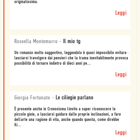
originalissima.
Leggi
Rossella Montemurro
-
Il mio tg
Un romanzo molto suggestivo, leggendolo è quasi impossibile evitare di
lasciarsi travolgere dai pensieri che la trama inevitabilmente provoca: avere
possibilità di tornare indietro di dieci anni pe...
Leggi
Giorgia Fortunato
-
Le ciliegie parlano
È presente anche in Cronosisma linvito a saper riconoscere le
piccole gioie, a lasciarsi guidare dalle proprie inclinazioni, a fare
dellarte una ragione di vita, anche quando questa, come direbbe
Ki...
Leggi