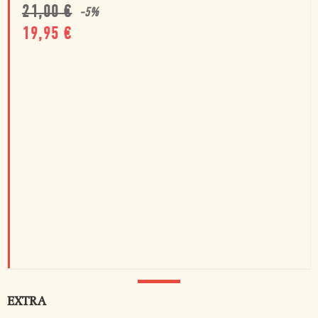
21,00
€
-
5
%
19,95
€
EXTRA