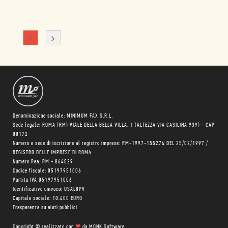
Denominazione sociale: MINIMUM FAX S.R.L.
Sede legale: ROMA (RM) VIALE DELLA BELLA VILLA, 1 (ALTEZZA VIA CASILINA 939) - CAP
00172
Numero e sede di iscrizione al registro imprese: RM-1997-155274 DEL 25/02/1997 /
REGISTRO DELLE IMPRESE DI ROMA
Numero Rea: RM - 864029
Codice fiscale: 05197951006
Partita IVA 05197951006
Identificativo univoco: USAL8PV
Capitale sociale: 10.400 EURO
Trasparenza su aiuti pubblici
Copyright © realizzato con
❤
da
MONK Software