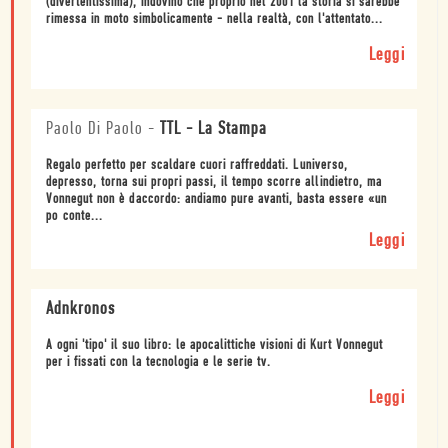
(divertentissima), indovinò che proprio nel 2001 la storia si sarebbe
rimessa in moto simbolicamente - nella realtà, con l'attentato...
Leggi
Paolo Di Paolo
-
TTL - La Stampa
Regalo perfetto per scaldare cuori raffreddati. Luniverso,
depresso, torna sui propri passi, il tempo scorre allindietro, ma
Vonnegut non è daccordo: andiamo pure avanti, basta essere «un
po conte...
Leggi
Adnkronos
A ogni 'tipo' il suo libro: le apocalittiche visioni di Kurt Vonnegut
per i fissati con la tecnologia e le serie tv.
Leggi