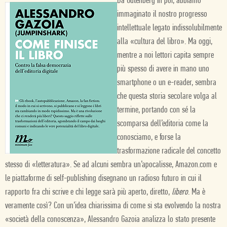
Da Gutenberg in poi, abbiamo
immaginato il nostro progresso
intellettuale legato indissolubilmente
alla «cultura del libro». Ma oggi,
mentre a noi lettori capita sempre
più spesso di avere in mano uno
smartphone o un e-reader, sembra
che questa storia secolare volga al
termine, portando con sé la
scomparsa dell’editoria come la
conosciamo, e forse la
trasformazione radicale del concetto
stesso di «letteratura». Se ad alcuni sembra un’apocalisse, Amazon.com e
le piattaforme di self-publishing disegnano un radioso futuro in cui il
rapporto fra chi scrive e chi legge sarà più aperto, diretto,
libero
. Ma è
veramente così? Con un’idea chiarissima di come si sta evolvendo la nostra
«società della conoscenza», Alessandro Gazoia analizza lo stato presente