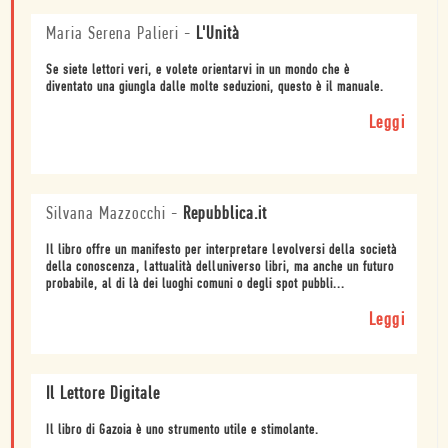
Maria Serena Palieri
-
L'Unità
Se siete lettori veri, e volete orientarvi in un mondo che è
diventato una giungla dalle molte seduzioni, questo è il manuale.
Leggi
Silvana Mazzocchi
-
Repubblica.it
Il libro offre un manifesto per interpretare levolversi della società
della conoscenza, lattualità delluniverso libri, ma anche un futuro
probabile, al di là dei luoghi comuni o degli spot pubbli...
Leggi
Il Lettore Digitale
Il libro di Gazoia è uno strumento utile e stimolante.