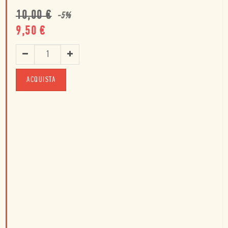
10,00
€
-
5
%
9,50
€
ACQUISTA