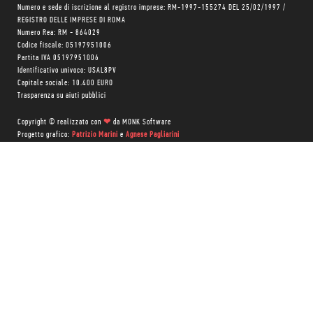
Numero e sede di iscrizione al registro imprese: RM-1997-155274 DEL 25/02/1997 /
REGISTRO DELLE IMPRESE DI ROMA
Numero Rea: RM - 864029
Codice fiscale: 05197951006
Partita IVA 05197951006
Identificativo univoco: USAL8PV
Capitale sociale: 10.400 EURO
Trasparenza su aiuti pubblici
Copyright © realizzato con
❤
da
MONK Software
Progetto grafico:
Patrizio Marini
e
Agnese Pagliarini
Chi siamo
Negozio
Blog Magazine
Blog Daily
Privacy Policy
Cookie Policy
CONTATTACI:
06 333.65.45
•
06 333.65.53
Email:
info@minimumfax.com