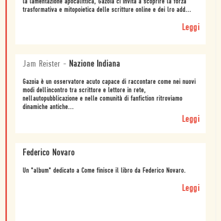
la lamentazione apocalittica, Gazoia ci invita a scoprire la forza
trasformativa e mitopoietica delle scritture online e dei lro add...
Leggi
Jam Reister
-
Nazione Indiana
Gazoia è un osservatore acuto capace di raccontare come nei nuovi
modi dellincontro tra scrittore e lettore in rete,
nellautopubblicazione e nelle comunità di fanfiction ritroviamo
dinamiche antiche...
Leggi
Federico Novaro
Un "album" dedicato a Come finisce il libro da Federico Novaro.
Leggi