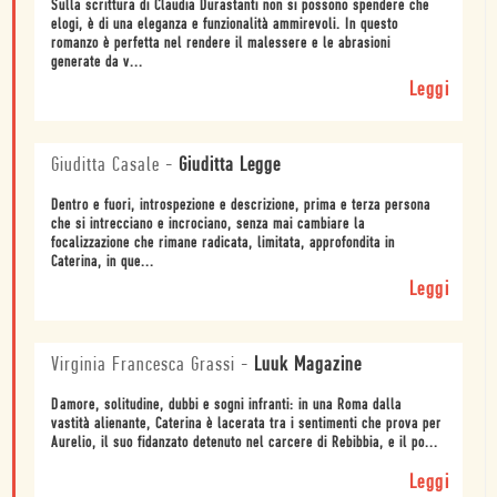
Sulla scrittura di Claudia Durastanti non si possono spendere che
elogi, è di una eleganza e funzionalità ammirevoli. In questo
romanzo è perfetta nel rendere il malessere e le abrasioni
generate da v...
Leggi
Giuditta Casale
-
Giuditta Legge
Dentro e fuori, introspezione e descrizione, prima e terza persona
che si intrecciano e incrociano, senza mai cambiare la
focalizzazione che rimane radicata, limitata, approfondita in
Caterina, in que...
Leggi
Virginia Francesca Grassi
-
Luuk Magazine
Damore, solitudine, dubbi e sogni infranti: in una Roma dalla
vastità alienante, Caterina è lacerata tra i sentimenti che prova per
Aurelio, il suo fidanzato detenuto nel carcere di Rebibbia, e il po...
Leggi