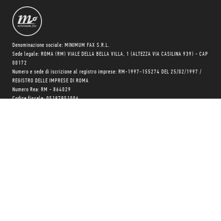
Denominazione sociale: MINIMUM FAX S.R.L.
Sede legale: ROMA (RM) VIALE DELLA BELLA VILLA, 1 (ALTEZZA VIA CASILINA 939) - CAP
00172
Numero e sede di iscrizione al registro imprese: RM-1997-155274 DEL 25/02/1997 /
REGISTRO DELLE IMPRESE DI ROMA
Numero Rea: RM - 864029
Codice fiscale: 05197951006
Partita IVA 05197951006
Identificativo univoco: USAL8PV
Capitale sociale: 10.400 EURO
Trasparenza su aiuti pubblici
Copyright © realizzato con
❤
da
MONK Software
Progetto grafico:
Patrizio Marini
e
Agnese Pagliarini
Chi siamo
Negozio
Blog Magazine
Blog Daily