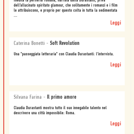
Inedita la periferia romana, narrata dalla Durastanti, priva
dell’allucinato spiritato glamour, che solitamente i romanzi e i film
le attribuiscono, e proprio per questo colta in tutta la sedimentata
...
Leggi
Caterina Bonetti
-
Soft Revolution
Una "passeggiata letteraria" con Claudia Durastanti: l'intervista.
Leggi
Silvana Farina
-
Il primo amore
Claudia Durastanti mostra tutto il suo innegabile talento nel
descrivere una città impossibile: Roma.
Leggi