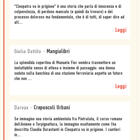
"Cleopatra va in prigione" è una storia che parla di innocenza e di
colpevolezza, di perdono mancato (e quindi da trovare) e del
processo doloroso ma fondamentale, che è di tutti, di saper dire ad
alt...
Leggi
Giulia Dattilo
-
Mangialibri
La splendida copertina di Manuele Fior sembra trasmettere un
ineluttabile senso di attesa e insieme di passaggio: una donna
seduta sulla banchina di una stazione ferroviaria aspetta un futuro
che non ...
Leggi
Darvax
-
Crepuscoli Urbani
Se immagino una storia ambientata fra Pietralata, il corso romano
dellAniene e Torpignattara, la immagino esattamente come lha
descritta Claudia Durastanti in Cleopatra va in prigione. I cantieri
in...