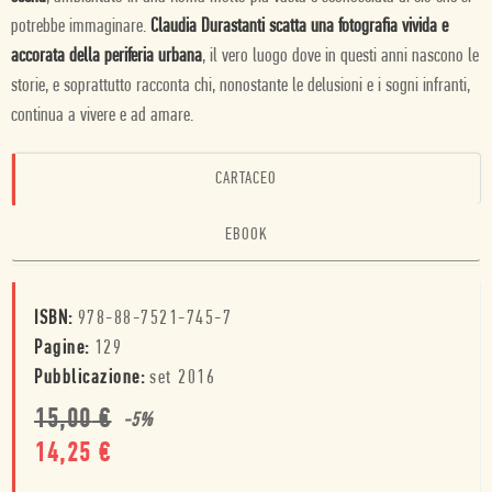
potrebbe immaginare.
Claudia Durastanti scatta una fotografia vivida e
accorata della periferia urbana
, il vero luogo dove in questi anni nascono le
storie, e soprattutto racconta chi, nonostante le delusioni e i sogni infranti,
continua a vivere e ad amare.
CARTACEO
EBOOK
ISBN:
978-88-7521-745-7
Pagine:
129
Pubblicazione:
set 2016
15,00
€
-
5
%
14,25
€