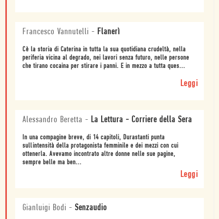
Francesco Vannutelli
-
Flanerì
Cè la storia di Caterina in tutta la sua quotidiana crudeltà, nella
periferia vicina al degrado, nei lavori senza futuro, nelle persone
che tirano cocaina per stirare i panni. E in mezzo a tutta ques...
Leggi
Alessandro Beretta
-
La Lettura - Corriere della Sera
In una compagine breve, di 14 capitoli, Durastanti punta
sullintensità della protagonista femminile e dei mezzi con cui
ottenerla. Avevamo incontrato altre donne nelle sue pagine,
sempre belle ma ben...
Leggi
Gianluigi Bodi
-
Senzaudio