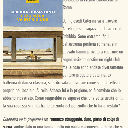
Candidato al Premio Biblioteche di
Roma
Ogni giovedì Caterina va a trovare
Aurelio, il suo ragazzo, nel carcere di
Rebibbia. Sono entrambi figli
dell’estrema periferia romana, e in
passato hanno provato a costruire un
sogno insieme: gestire un night club.
Ma le cose sono andate diversamente
dai loro progetti e Caterina, ex
ballerina di danza classica, si è ritrovata a lavorare come spogliarellista
proprio nel locale di Aurelio. Adesso lui è in prigione, ed è convinto che lo
abbiano incastrato. Come reagirebbe se sapesse che, una volta uscita di lì,
la sua ragazza si infila tra le lenzuola del poliziotto che lo ha arrestato?
Cleopatra va in prigione
è
un romanzo struggente, duro, pieno di colpi di
scena
, ambientato in una Roma molto più vasta e sconosciuta di ciò che si