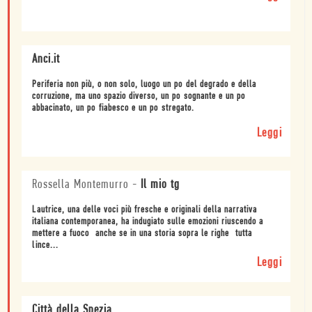
Anci.it
Periferia non più, o non solo, luogo un po del degrado e della
corruzione, ma uno spazio diverso, un po sognante e un po
abbacinato, un po fiabesco e un po stregato.
Leggi
Rossella Montemurro
-
Il mio tg
Lautrice, una delle voci più fresche e originali della narrativa
italiana contemporanea, ha indugiato sulle emozioni riuscendo a
mettere a fuoco  anche se in una storia sopra le righe  tutta
lince...
Leggi
Città della Spezia