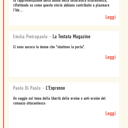
la rappresentazione della donna nella letteratura ottocentesca,
riflettendo su come queste storie abbiano contribuito a plasmare
l’ide...
Leggi
Emilia Pietropaolo
-
La Testata Magazine
Ci sono ancora le donne che “sbattono la porta”.
Leggi
Paolo Di Paolo
-
L'Espresso
Un saggio sul tema della libertà delle eroine o anti-eroine del
romanzo ottocentesco
Leggi