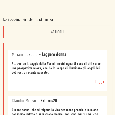
Le recensioni della stampa
ARTICOLI
Miriam Casadio
-
Leggere donna
Attraverso il saggio della Fusini i nostri sguardi sono diretti verso
una prospettiva nuova, che ha lo scopo di illuminare gli angoli bui
del nostro recente passato.
Leggi
Claudio Musso
-
Exlibris20
Queste donne, che si tolgono la vita per mano propria o muoiono
per morte indotta o si lasciano morire, non sono martiri ma, con