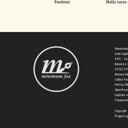
Perdersi
Nelle terre
Denominaz
Sede lega
939) - C
Numero e 
25/02/19
Numero R
Codice fi
Partita I
Identifica
Capitale 
Trasparenz
Copyright
Progetto g