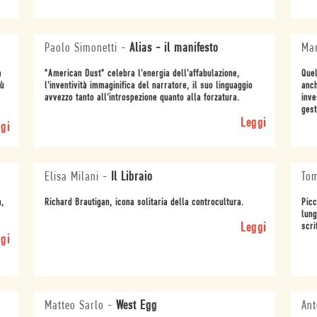
Paolo Simonetti
-
Alias - il manifesto
Mar
a
"American Dust" celebra l'energia dell'affabulazione,
Quel
ù
l'inventività immaginifica del narratore, il suo linguaggio
anch
avvezzo tanto all'introspezione quanto alla forzatura.
inve
gest
Leggi
gi
Elisa Milani
-
Il Libraio
To
n,
Richard Brautigan, icona solitaria della controcultura.
Picc
lung
Leggi
scri
gi
Matteo Sarlo
-
West Egg
Ant