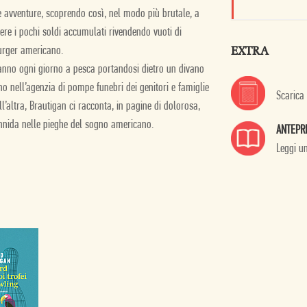
 avventure, scoprendo così, nel modo più brutale, a
re i pochi soldi accumulati rivendendo vuoti di
EXTRA
urger americano.
vanno ogni giorno a pesca portandosi dietro un divano
 nell’agenzia di pompe funebri dei genitori e famiglie
Scarica
altra, Brautigan ci racconta, in pagine di dolorosa,
 annida nelle pieghe del sogno americano.
ANTEPR
Leggi u