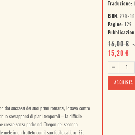
Traduzione:
ISBN:
978-88
Pagine:
129
Pubblicazion
16,00
€
-
15,20
€
ACQUISTA
no dai successi dei suoi primi romanzi, lottava contro
inuo sovrapporsi di piani temporali – la difficile
che cresce senza padre nell’Oregon del secondo
e mele in un frutteto con il suo fucile calibro .22,