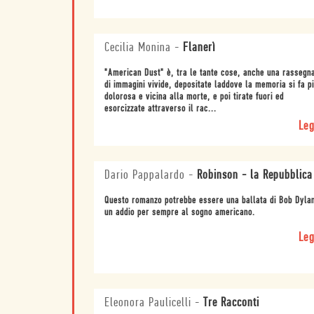
Cecilia Monina
-
Flanerì
"American Dust" è, tra le tante cose, anche una rassegn
di immagini vivide, depositate laddove la memoria si fa pi
dolorosa e vicina alla morte, e poi tirate fuori ed
esorcizzate attraverso il rac...
Leg
Dario Pappalardo
-
Robinson - la Repubblica
Questo romanzo potrebbe essere una ballata di Bob Dyla
un addio per sempre al sogno americano.
Leg
Eleonora Paulicelli
-
Tre Racconti