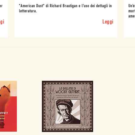
er
"American Dust" di Richard Brautigan e l’uso dei dettagli in
Un’e
letteratura.
mort
ame
gi
Leggi