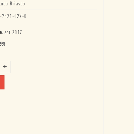
Luca Briasco
-7521-827-0
e:
set 2017
5
%