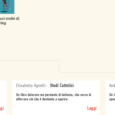
uoi trofei di
ing
Elisabetta Agnelli
-
Studi Cattolici
And
Un libro doloroso ma permeato di bellezza, che cerca di
Un l
afferrare ciò che è destinato a sparire.
spos
gi
Leggi