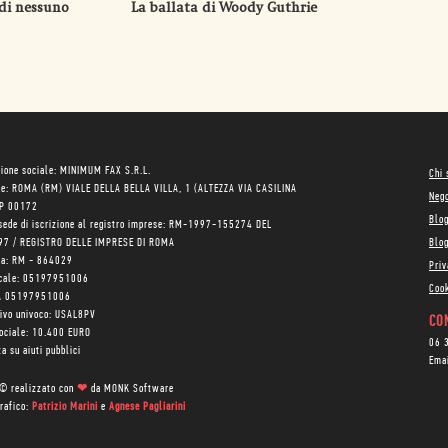
 di nessuno
La ballata di Woody Guthrie
ione sociale: MINIMUM FAX S.R.L.
Chi
le: ROMA (RM) VIALE DELLA BELLA VILLA, 1 (ALTEZZA VIA CASILINA
Neg
AP 00172
Blo
sede di iscrizione al registro imprese: RM-1997-155274 DEL
97 / REGISTRO DELLE IMPRESE DI ROMA
Blog
ea: RM - 864029
Priv
scale: 05197951006
Cook
VA 05197951006
tivo univoco: USAL8PV
CON
sociale: 10.400 EURO
06 
a su aiuti pubblici
Ema
 © realizzato con
❤
da
MONK Software
rafico:
Patrizio Marini
e
Agnese Pagliarini